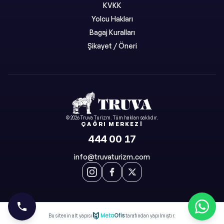
KVKK
Yolcu Hakları
Bagaj Kuralları
Şikayet / Öneri
©
2026
Truva Turizm
. Tüm hakları saklıdır.
ÇAĞRI MERKEZI
444 00 17
info@truvaturizm.com
Bu sitenin alt yapısı
tarafından yapılmıştır.