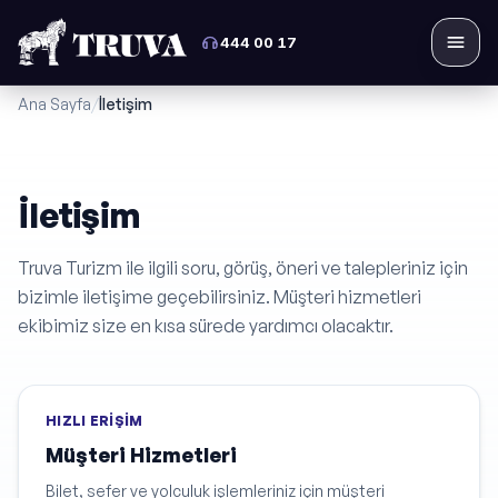
444 00 17
Menü
Ana Sayfa
/
İletişim
İletişim
Truva Turizm ile ilgili soru, görüş, öneri ve talepleriniz için
bizimle iletişime geçebilirsiniz. Müşteri hizmetleri
ekibimiz size en kısa sürede yardımcı olacaktır.
HIZLI ERIŞIM
Müşteri Hizmetleri
Bilet, sefer ve yolculuk işlemleriniz için müşteri