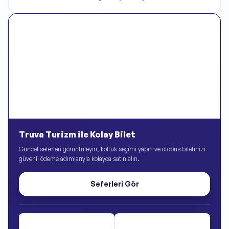
Truva Turizm ile Kolay Bilet
Güncel seferleri görüntüleyin, koltuk seçimi yapın ve otobüs biletinizi
güvenli ödeme adımlarıyla kolayca satın alın.
Seferleri Gör