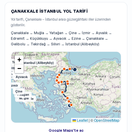
ÇANAKKALE İSTANBUL YOL TARIFI
Yol tarifi, Çanakkale – İstanbul arası güzergâhtaki iller üzerinden
gösterilir.
Çanakkale → Muğla → Yatağan → Çine → İzmir → Ayvalık →
Edremit → Küçükkuyu → Ayvacık → Ezine → Çanakkale →
Gelibolu → Tekirdağ → Silivri → İstanbul (Alibeyköy)
+
Tekirdağ
Silivri
İstanbul (Alibeyköy)
−
Gelibolu
Çanakkale
Ezine
Ayvalık
Edremit
Küçükkuyu
Ayvacık
İzmir
Çine
Yatağan
Muğla
Çanakkale
Leaflet
|
©
OpenStreetMap
Google Maps'te aç