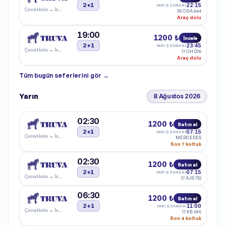
2+1
22:15
VARIŞ ZAMANI
Çanakkale
→
İstanbul
35 CGA 644
Araç dolu
19:00
1200 ₺
İncele
2+1
23:45
VARIŞ ZAMANI
Çanakkale
→
İstanbul
17 UH 076
Araç dolu
Tüm
bugün
seferlerini gör →
Yarın
8 Ağustos 2026
02:30
1200 ₺
Satın al
2+1
07:15
VARIŞ ZAMANI
Çanakkale
→
İstanbul
MERCEDES
Son 7 koltuk
02:30
1200 ₺
Satın al
2+1
07:15
VARIŞ ZAMANI
Çanakkale
→
İstanbul
17 AJS 732
06:30
1200 ₺
Satın al
2+1
11:00
VARIŞ ZAMANI
Çanakkale
→
İstanbul
17 KB 595
Son 4 koltuk