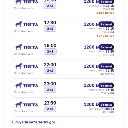
1200 ₺
Satın al
2+1
21:15
VARIŞ ZAMANI
Çanakkale
→
İstanbul
17 AFK 917
Son 4 koltuk
17:30
1200 ₺
Satın al
2+1
22:15
VARIŞ ZAMANI
Çanakkale
→
İstanbul
17 AHY 954
Son 2 koltuk
19:00
1200 ₺
Satın al
2+1
23:45
VARIŞ ZAMANI
Çanakkale
→
İstanbul
17 UH 076
22:00
1200 ₺
Satın al
2+1
02:45
VARIŞ ZAMANI
Çanakkale
→
İstanbul
mercedes
23:00
1200 ₺
Satın al
2+1
03:45
VARIŞ ZAMANI
Çanakkale
→
İstanbul
17 AHY 954
23:59
1200 ₺
Satın al
2+1
04:44
VARIŞ ZAMANI
Çanakkale
→
İstanbul
17 UH 077
Tüm
yarın
seferlerini gör →