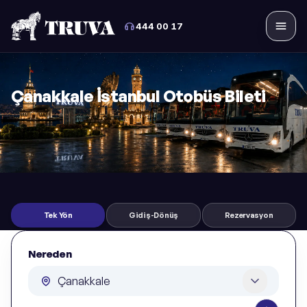
444 00 17
Menü
Çanakkale İstanbul Otobüs Bileti
Tek Yön
Gidiş-Dönüş
Rezervasyon
Nereden