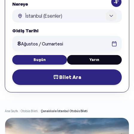
Nereye
Gidiş Tarihi
8
Ağustos / Cumartesi
Bugün
Yarın
Bilet Ara
Ana Sayfa
/
Otobüs Bileti
/
Çanakkale İstanbul Otobüs Bileti