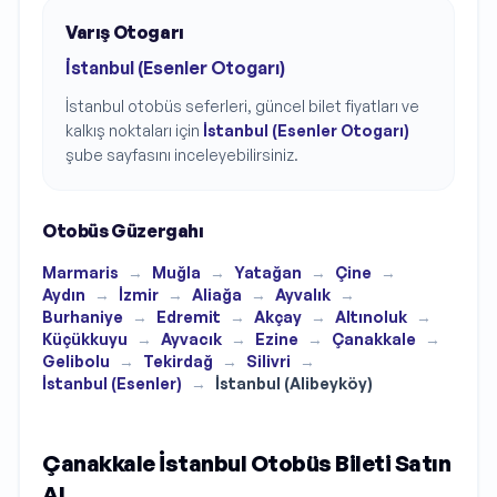
Varış Otogarı
İstanbul (Esenler Otogarı)
İstanbul
otobüs seferleri, güncel bilet fiyatları ve
kalkış noktaları için
İstanbul (Esenler Otogarı)
şube sayfasını inceleyebilirsiniz.
Otobüs Güzergahı
Marmaris
→
Muğla
→
Yatağan
→
Çine
→
Aydın
→
İzmir
→
Aliağa
→
Ayvalık
→
Burhaniye
→
Edremit
→
Akçay
→
Altınoluk
→
Küçükkuyu
→
Ayvacık
→
Ezine
→
Çanakkale
→
Gelibolu
→
Tekirdağ
→
Silivri
→
İstanbul (Esenler)
→
İstanbul (Alibeyköy)
Çanakkale İstanbul Otobüs Bileti Satın
Al