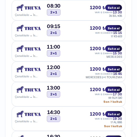
08:30
1200 ₺
Satın al
2+1
13:30
VARIŞ ZAMANI
Çanakkale
→
İstanbul
35 BIL 908
09:15
1200 ₺
Satın al
2+1
15:15
VARIŞ ZAMANI
Çanakkale
→
İstanbul
17 KS 603
11:00
1200 ₺
Satın al
2+1
15:30
VARIŞ ZAMANI
Çanakkale
→
İstanbul
MERCEDES
12:00
1200 ₺
Satın al
2+1
16:45
VARIŞ ZAMANI
Çanakkale
→
İstanbul
MERCEDES 2+1 TOURIZMA
13:00
1200 ₺
Satın al
2+1
17:30
VARIŞ ZAMANI
Çanakkale
→
İstanbul
59 ALH 320
Son 7 koltuk
14:30
1200 ₺
Satın al
2+1
19:30
VARIŞ ZAMANI
Çanakkale
→
İstanbul
17 AL 888
Son 1 koltuk
16:30