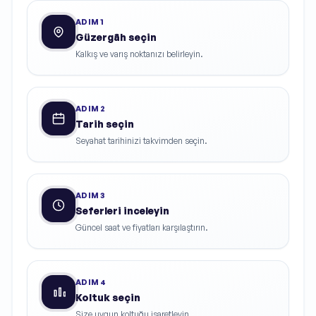
ADIM
1
Güzergâh seçin
Kalkış ve varış noktanızı belirleyin.
ADIM
2
Tarih seçin
Seyahat tarihinizi takvimden seçin.
ADIM
3
Seferleri inceleyin
Güncel saat ve fiyatları karşılaştırın.
ADIM
4
Koltuk seçin
Size uygun koltuğu işaretleyin.