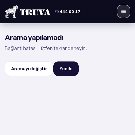
444 00 17
Menü
Arama yapılamadı
Bağlantı hatası. Lütfen tekrar deneyin.
Aramayı değiştir
Yenile