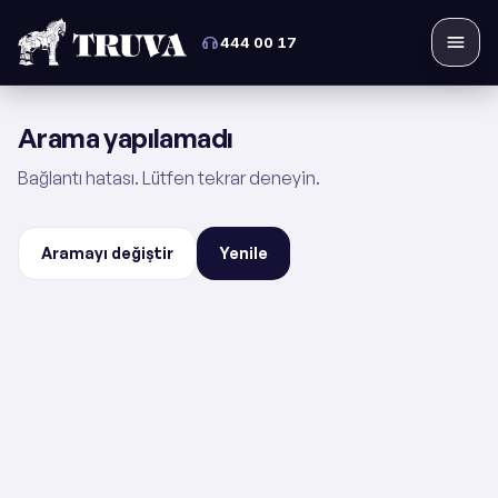
444 00 17
Menü
Arama yapılamadı
Bağlantı hatası. Lütfen tekrar deneyin.
Aramayı değiştir
Yenile