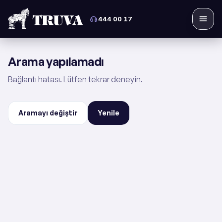
444 00 17
Menü
Arama yapılamadı
Bağlantı hatası. Lütfen tekrar deneyin.
Aramayı değiştir
Yenile