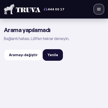
444 00 17
Menü
Arama yapılamadı
Bağlantı hatası. Lütfen tekrar deneyin.
Aramayı değiştir
Yenile