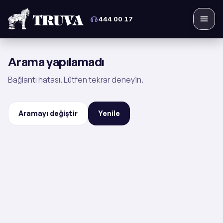
444 00 17
Menü
Arama yapılamadı
Bağlantı hatası. Lütfen tekrar deneyin.
Aramayı değiştir
Yenile