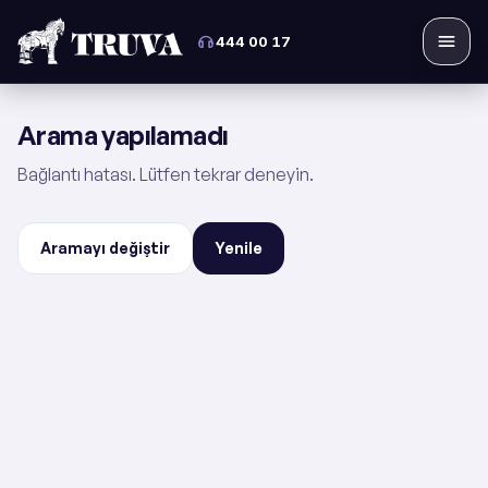
444 00 17
Menü
Arama yapılamadı
Bağlantı hatası. Lütfen tekrar deneyin.
Aramayı değiştir
Yenile