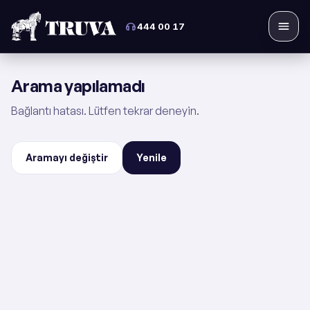
444 00 17
Menü
Arama yapılamadı
Bağlantı hatası. Lütfen tekrar deneyin.
Aramayı değiştir
Yenile