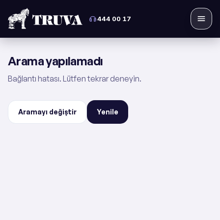
444 00 17
Menü
Arama yapılamadı
Bağlantı hatası. Lütfen tekrar deneyin.
Aramayı değiştir
Yenile