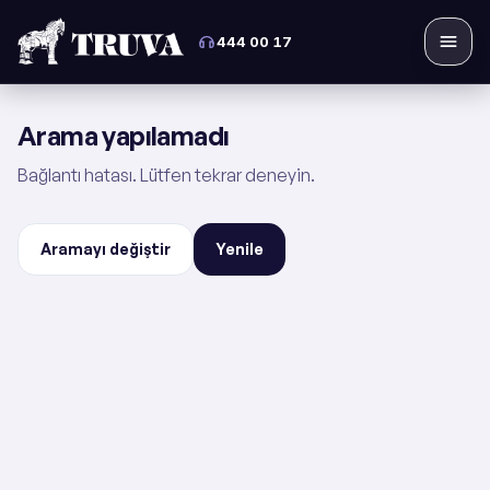
444 00 17
Menü
Arama yapılamadı
Bağlantı hatası. Lütfen tekrar deneyin.
Aramayı değiştir
Yenile