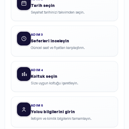
Tarih seçin
Seyahat tarihinizi takvimden seçin.
ADIM
3
Seferleri inceleyin
Güncel saat ve fiyatları karşılaştırın.
ADIM
4
Koltuk seçin
Size uygun koltuğu işaretleyin.
ADIM
5
Yolcu bilgilerini girin
İletişim ve kimlik bilgilerini tamamlayın.