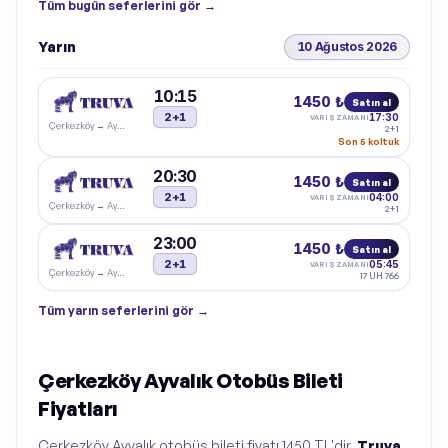
Tüm
bugün
seferlerini gör →
Yarın
10 Ağustos 2026
10:15
1450 ₺
Satın al
2+1
17:30
VARIŞ ZAMANI
Çerkezköy
→
Ayvalık
2+1
Son 5 koltuk
20:30
1450 ₺
Satın al
2+1
04:00
VARIŞ ZAMANI
Çerkezköy
→
Ayvalık
2+1
23:00
1450 ₺
Satın al
2+1
05:45
VARIŞ ZAMANI
Çerkezköy
→
Ayvalık
17 UH 766
Tüm
yarın
seferlerini gör →
Çerkezköy Ayvalık Otobüs Bileti
Fiyatları
Çerkezköy Ayvalık otobüs bileti fiyatı 1450 TL'dir.
Truva