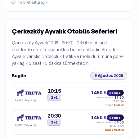
Online bilet satışı açık
Çerkezköy Ayvalık Otobüs Seferleri
Çerkezköy Ayvalık 10:15 - 20:30 - 23:00 gibi farklı
saatlerde sefer seçenekleri bulunmaktadır. Seferler
Ayvalık varışlıdır. Yolculuk trafik ve mola durumuna göre
yaklaşık 6 saat 45 dakika sürmektedir.
Bugün
9 Ağustos 2026
10:15
1450 ₺
Satın al
2+1
17:30
VARIŞ ZAMANI
Çerkezköy
→
Ayvalık
17 AB 326
Son 1 koltuk
20:30
1450 ₺
Satın al
2+1
04:00
VARIŞ ZAMANI
Çerkezköy
→
Ayvalık
NEOPLAN
Son 2 koltuk