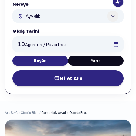
Nereye
Gidiş Tarihi
10
Ağustos / Pazartesi
Bugün
Yarın
Bilet Ara
Ana Sayfa
/
Otobüs Bileti
/
Çerkezköy Ayvalık Otobüs Bileti