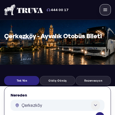
444 00 17
Menü
Çerkezköy - Ayvalık Otobüs Bileti
Tek Yön
Gidiş-Dönüş
Rezervasyon
Nereden