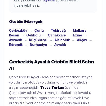
kalkış noktaları için
Ayvalık
şube sayfasını
inceleyebilirsiniz.
Otobüs Güzergahı
Çerkezköy
→
Çorlu
→
Tekirdağ
→
Malkara
→
Keşan
→
Gelibolu
→
Çanakkale
→
Ezine
→
Ayvacık
→
Küçükkuyu
→
Altınoluk
→
Akçay
→
Edremit
→
Burhaniye
→
Ayvalık
Çerkezköy Ayvalık Otobüs Bileti Satın
Al
Çerkezköy ile Ayvalık arasında seyahat etmek isteyen
yolcular için otobüs yolculuğu konforlu ve pratik bir
ulaşım seçeneğidir.
Truva Turizm
üzerinden
Çerkezköy kalkışlı Ayvalık varışlı seferleri inceleyebilir,
seyahat tarihinize uygun saatleri görüntüleyebilir ve
biletinizi güvenli ödeme adımlarıyla satın alabilirsiniz.