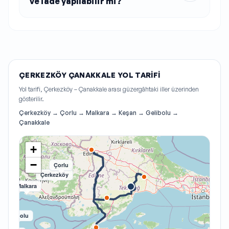
ve iade yapılabilir mi?
ÇERKEZKÖY ÇANAKKALE YOL TARIFI
Yol tarifi, Çerkezköy – Çanakkale arası güzergâhtaki iller üzerinden
gösterilir.
Çerkezköy → Çorlu → Malkara → Keşan → Gelibolu →
Çanakkale
Keşan
+
−
Çorlu
Çerkezköy
Malkara
Gelibolu