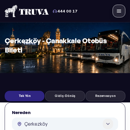
444 00 17
Menü
Çerkezköy - Çanakkale Otobüs
Bileti
Tek Yön
Gidiş-Dönüş
Rezervasyon
Nereden