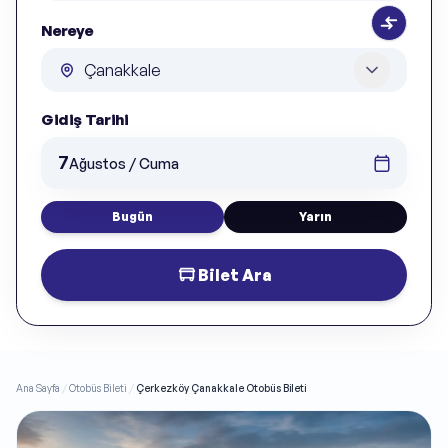
Nereye
Gidiş Tarihi
7
Ağustos / Cuma
Bugün
Yarın
Bilet Ara
Ana Sayfa
/
Otobüs Bileti
/
Çerkezköy Çanakkale Otobüs Bileti