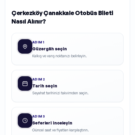
Çerkezköy Çanakkale Otobüs Bileti
Nasıl Alınır?
ADIM
1
Güzergâh seçin
Kalkış ve varış noktanızı belirleyin.
ADIM
2
Tarih seçin
Seyahat tarihinizi takvimden seçin.
ADIM
3
Seferleri inceleyin
Güncel saat ve fiyatları karşılaştırın.