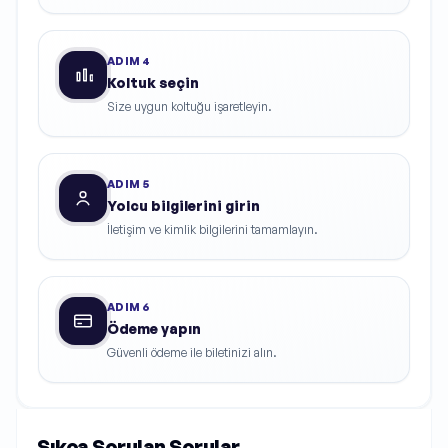
ADIM
4
Koltuk seçin
Size uygun koltuğu işaretleyin.
ADIM
5
Yolcu bilgilerini girin
İletişim ve kimlik bilgilerini tamamlayın.
ADIM
6
Ödeme yapın
Güvenli ödeme ile biletinizi alın.
Sıkça Sorulan Sorular