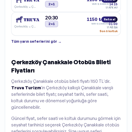
2+1
14:15
VARIŞ ZAMANI
Çerkezköy
→
Çanakkale
17 AFK 917
20:30
1150 ₺
Satın al
2+1
01:00
VARIŞ ZAMANI
Çerkezköy
→
Çanakkale
17 AB 326
Son 5 koltuk
Tüm
yarın
seferlerini gör →
Çerkezköy Çanakkale Otobüs Bileti
Fiyatları
Çerkezköy Çanakkale otobüs bileti fiyatı 1150 TL'dir.
Truva Turizm
'in Çerkezköy kalkışlı Çanakkale varışlı
seferlerinde bilet fiyatı; seyahat tarihi, sefer saati,
koltuk durumu ve dönemsel yoğunluğa göre
güncellenebilir.
Güncel fiyat, sefer saati ve koltuk durumunu görmek için
seyahat tarihinizi seçerek Çerkezköy Çanakkale otobüs
seferlerini sorgulayabilirsiniz. Size uygun seferi