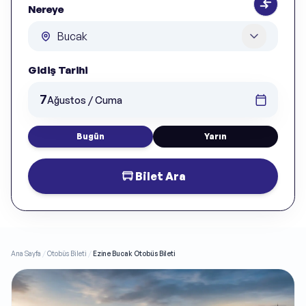
Nereye
Gidiş Tarihi
7
Ağustos / Cuma
Bugün
Yarın
Bilet Ara
Ana Sayfa
/
Otobüs Bileti
/
Ezine Bucak Otobüs Bileti