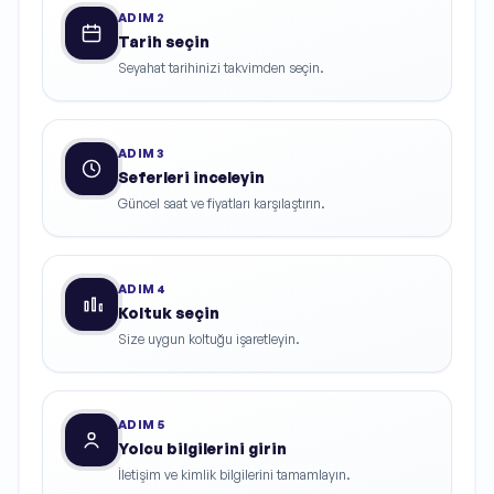
ADIM
2
Tarih seçin
Seyahat tarihinizi takvimden seçin.
ADIM
3
Seferleri inceleyin
Güncel saat ve fiyatları karşılaştırın.
ADIM
4
Koltuk seçin
Size uygun koltuğu işaretleyin.
ADIM
5
Yolcu bilgilerini girin
İletişim ve kimlik bilgilerini tamamlayın.