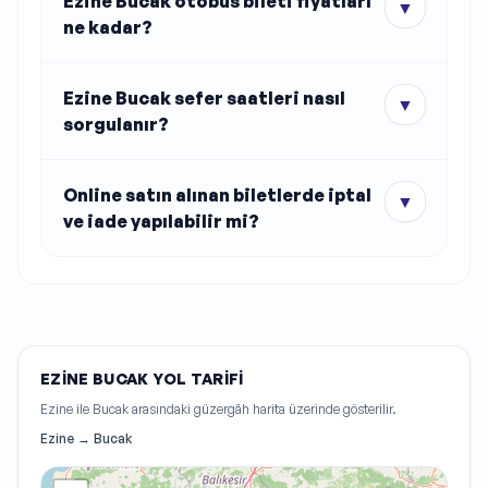
Ezine Bucak otobüs bileti fiyatları
▼
ne kadar?
Ezine Bucak sefer saatleri nasıl
▼
sorgulanır?
Online satın alınan biletlerde iptal
▼
ve iade yapılabilir mi?
EZINE BUCAK YOL TARIFI
Ezine ile Bucak arasındaki güzergâh harita üzerinde gösterilir.
Ezine → Bucak