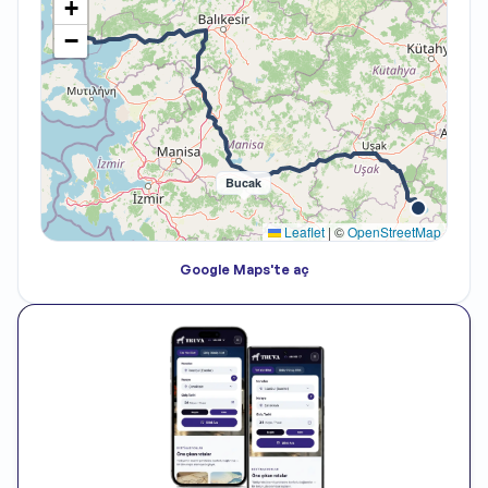
+
−
Bucak
Leaflet
|
©
OpenStreetMap
Google Maps'te aç