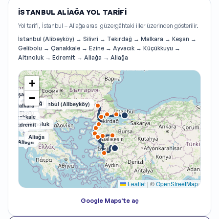
İSTANBUL ALIAĞA YOL TARIFI
Yol tarifi, İstanbul – Aliağa arası güzergâhtaki iller üzerinden gösterilir.
İstanbul (Alibeyköy) → Silivri → Tekirdağ → Malkara → Keşan →
Gelibolu → Çanakkale → Ezine → Ayvacık → Küçükkuyu →
Altınoluk → Edremit → Aliağa → Aliağa
+
Keşan
−
Tekirdağ
Silivri
İstanbul (Alibeyköy)
Malkara
Gelibolu
Çanakkale
Ezine
Altınoluk
Edremit
Ayvacık
Küçükkuyu
Aliağa
Aliağa
Leaflet
|
©
OpenStreetMap
Google Maps'te aç