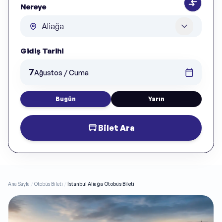
Nereye
Gidiş Tarihi
7
Ağustos / Cuma
Bugün
Yarın
Bilet Ara
Ana Sayfa
/
Otobüs Bileti
/
İstanbul Aliağa Otobüs Bileti