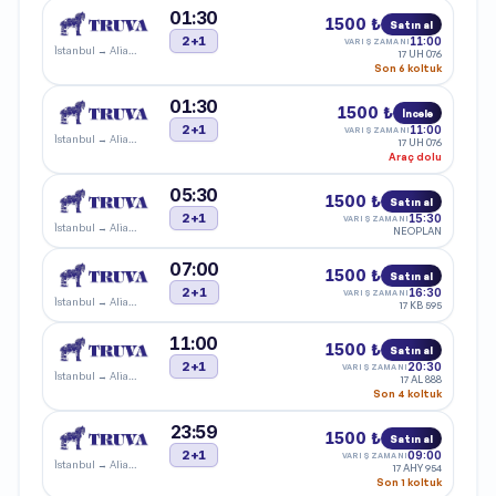
01:30
1500 ₺
Satın al
2+1
11:00
VARIŞ ZAMANI
İstanbul
→
Aliağa
17 UH 076
Son 6 koltuk
01:30
1500 ₺
İncele
2+1
11:00
VARIŞ ZAMANI
İstanbul
→
Aliağa
17 UH 076
Araç dolu
05:30
1500 ₺
Satın al
2+1
15:30
VARIŞ ZAMANI
İstanbul
→
Aliağa
NEOPLAN
07:00
1500 ₺
Satın al
2+1
16:30
VARIŞ ZAMANI
İstanbul
→
Aliağa
17 KB 595
11:00
1500 ₺
Satın al
2+1
20:30
VARIŞ ZAMANI
İstanbul
→
Aliağa
17 AL 888
Son 4 koltuk
23:59
1500 ₺
Satın al
2+1
09:00
VARIŞ ZAMANI
İstanbul
→
Aliağa
17 AHY 954
Son 1 koltuk