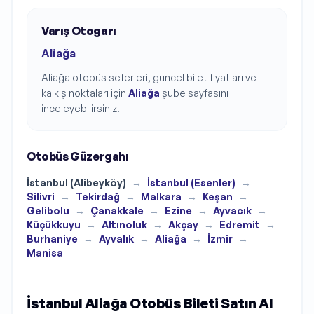
Varış Otogarı
Aliağa
Aliağa
otobüs seferleri, güncel bilet fiyatları ve
kalkış noktaları için
Aliağa
şube sayfasını
inceleyebilirsiniz.
Otobüs Güzergahı
İstanbul (Alibeyköy)
→
İstanbul (Esenler)
→
Silivri
→
Tekirdağ
→
Malkara
→
Keşan
→
Gelibolu
→
Çanakkale
→
Ezine
→
Ayvacık
→
Küçükkuyu
→
Altınoluk
→
Akçay
→
Edremit
→
Burhaniye
→
Ayvalık
→
Aliağa
→
İzmir
→
Manisa
İstanbul Aliağa Otobüs Bileti Satın Al