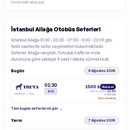
Online bilet satışı açık
İstanbul Aliağa Otobüs Seferleri
İstanbul Aliağa 01:30 - 05:30 - 07:00 - 11:00 - 23:59 gibi
farklı saatlerde sefer seçenekleri bulunmaktadır.
Seferler Aliağa varışlıdır. Yolculuk trafik ve mola
durumuna göre yaklaşık 9 saat 1 dakika sürmektedir.
Bugün
6 Ağustos 2026
01:30
1500 ₺
Satın al
2+1
11:00
VARIŞ ZAMANI
İstanbul
→
Aliağa
17 UH 076
Son 6 koltuk
Tüm
bugün
seferlerini gör →
Yarın
7 Ağustos 2026