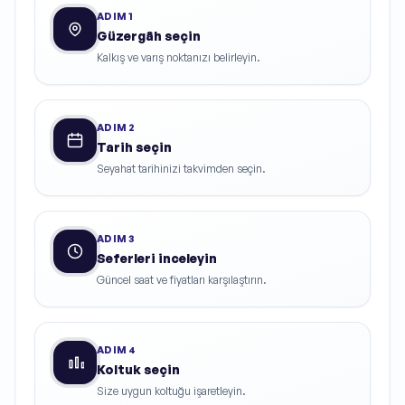
ADIM
1
Güzergâh seçin
Kalkış ve varış noktanızı belirleyin.
ADIM
2
Tarih seçin
Seyahat tarihinizi takvimden seçin.
ADIM
3
Seferleri inceleyin
Güncel saat ve fiyatları karşılaştırın.
ADIM
4
Koltuk seçin
Size uygun koltuğu işaretleyin.