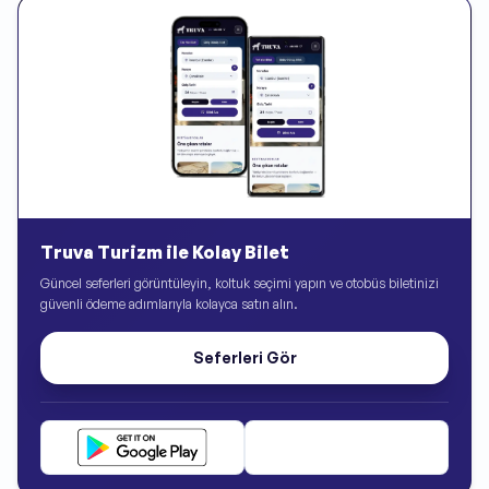
Truva Turizm ile Kolay Bilet
Güncel seferleri görüntüleyin, koltuk seçimi yapın ve otobüs biletinizi
güvenli ödeme adımlarıyla kolayca satın alın.
Seferleri Gör