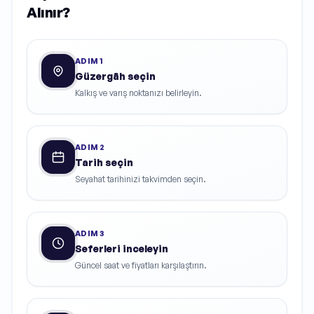
Alınır?
ADIM
1
Güzergâh seçin
Kalkış ve varış noktanızı belirleyin.
ADIM
2
Tarih seçin
Seyahat tarihinizi takvimden seçin.
ADIM
3
Seferleri inceleyin
Güncel saat ve fiyatları karşılaştırın.