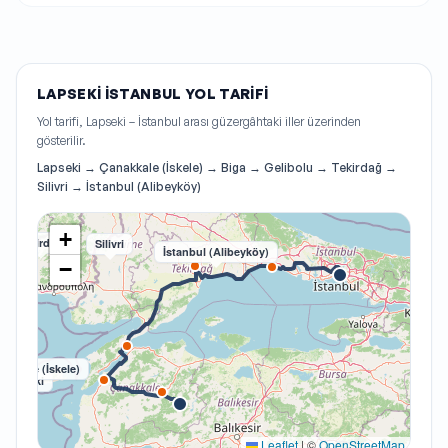
LAPSEKI İSTANBUL YOL TARIFI
Yol tarifi, Lapseki – İstanbul arası güzergâhtaki iller üzerinden
gösterilir.
Lapseki → Çanakkale (İskele) → Biga → Gelibolu → Tekirdağ →
Silivri → İstanbul (Alibeyköy)
+
Tekirdağ
Silivri
İstanbul (Alibeyköy)
−
nakkale (İskele)
Lapseki
Leaflet
|
©
OpenStreetMap