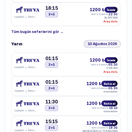
18:15
1200 ₺
İncele
2+1
22:30
VARIŞ ZAMANI
Lapseki
→
İstanbul
34 AKY 800
Araç dolu
Tüm
bugün
seferlerini gör →
Yarın
10 Ağustos 2026
01:15
1200 ₺
İncele
2+1
05:30
VARIŞ ZAMANI
Lapseki
→
İstanbul
17 KB 595
Araç dolu
01:15
1200 ₺
Satın al
2+1
05:30
VARIŞ ZAMANI
Lapseki
→
İstanbul
mercedes
11:30
1200 ₺
Satın al
2+1
16:10
VARIŞ ZAMANI
Lapseki
→
İstanbul
mercedes
15:15
1200 ₺
Satın al
2+1
19:30
VARIŞ ZAMANI
Lapseki
→
İstanbul
MERCEDES 2+1 TOURIZMA