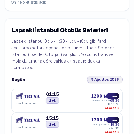
Online bilet satışı açık
Lapseki İstanbul Otobüs Seferleri
Lapseki İstanbul 01:15 - 11:30 - 15:15 - 18:15 gibi farklı
saatlerde sefer seçenekleri bulunmaktadır. Seferler
İstanbul (Esenler Otogarı) varışlıdır. Yolculuk trafik ve
mola durumuna göre yaklaşık 4 saat 15 dakika
sürmektedir.
Bugün
9 Ağustos 2026
01:15
1200 ₺
İncele
2+1
05:30
VARIŞ ZAMANI
Lapseki
→
İstanbul
17 KB 595
Araç dolu
15:15
1200 ₺
İncele
2+1
19:30
VARIŞ ZAMANI
Lapseki
→
İstanbul
17 AL 888
Araç dolu