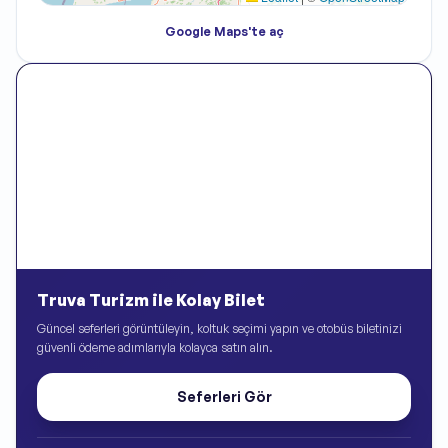
Google Maps'te aç
Truva Turizm ile Kolay Bilet
Güncel seferleri görüntüleyin, koltuk seçimi yapın ve otobüs biletinizi
güvenli ödeme adımlarıyla kolayca satın alın.
Seferleri Gör