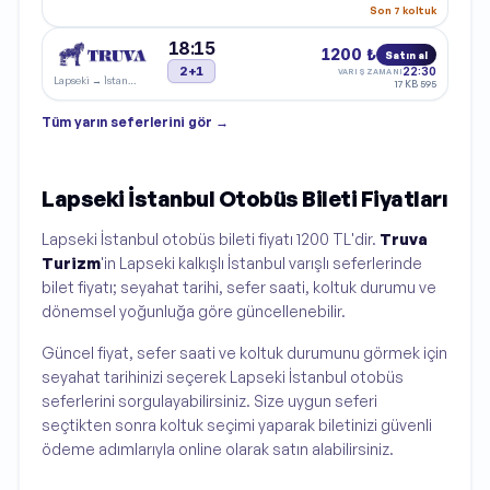
Son 7 koltuk
18:15
1200 ₺
Satın al
2+1
22:30
VARIŞ ZAMANI
Lapseki
→
İstanbul
17 KB 595
Tüm
yarın
seferlerini gör →
Lapseki İstanbul Otobüs Bileti Fiyatları
Lapseki İstanbul otobüs bileti fiyatı 1200 TL'dir.
Truva
Turizm
'in Lapseki kalkışlı İstanbul varışlı seferlerinde
bilet fiyatı; seyahat tarihi, sefer saati, koltuk durumu ve
dönemsel yoğunluğa göre güncellenebilir.
Güncel fiyat, sefer saati ve koltuk durumunu görmek için
seyahat tarihinizi seçerek Lapseki İstanbul otobüs
seferlerini sorgulayabilirsiniz. Size uygun seferi
seçtikten sonra koltuk seçimi yaparak biletinizi güvenli
ödeme adımlarıyla online olarak satın alabilirsiniz.