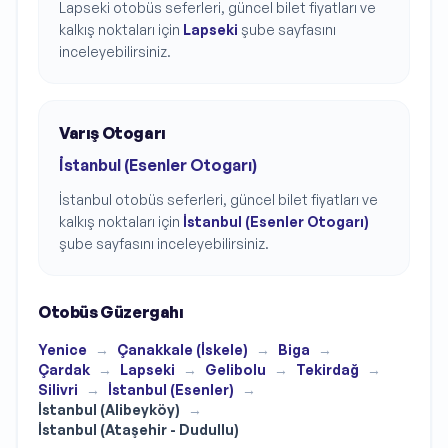
Lapseki
otobüs seferleri, güncel bilet fiyatları ve
kalkış noktaları için
Lapseki
şube sayfasını
inceleyebilirsiniz.
Varış Otogarı
İstanbul (Esenler Otogarı)
İstanbul
otobüs seferleri, güncel bilet fiyatları ve
kalkış noktaları için
İstanbul (Esenler Otogarı)
şube sayfasını inceleyebilirsiniz.
Otobüs Güzergahı
Yenice
→
Çanakkale (İskele)
→
Biga
→
Çardak
→
Lapseki
→
Gelibolu
→
Tekirdağ
→
Silivri
→
İstanbul (Esenler)
→
İstanbul (Alibeyköy)
→
İstanbul (Ataşehir - Dudullu)