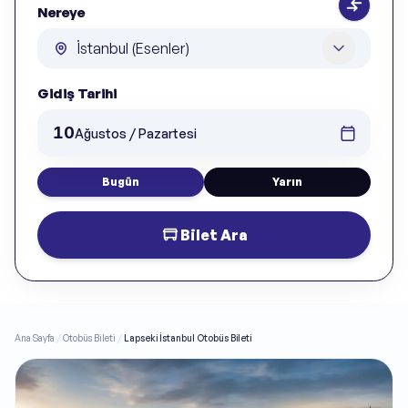
Nereye
Gidiş Tarihi
10
Ağustos / Pazartesi
Bugün
Yarın
Bilet Ara
Ana Sayfa
/
Otobüs Bileti
/
Lapseki İstanbul Otobüs Bileti