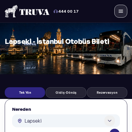
444 00 17
Menü
Lapseki - İstanbul Otobüs Bileti
Tek Yön
Gidiş-Dönüş
Rezervasyon
Nereden