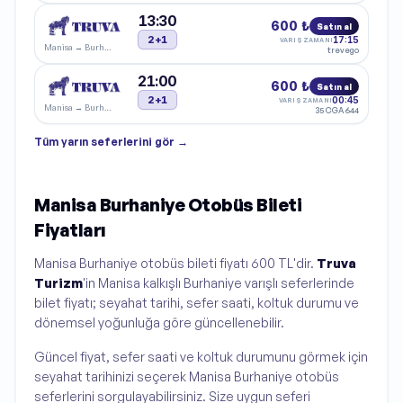
13:30
600 ₺
Satın al
2+1
17:15
VARIŞ ZAMANI
Manisa
→
Burhaniye
trevego
21:00
600 ₺
Satın al
2+1
00:45
VARIŞ ZAMANI
Manisa
→
Burhaniye
35 CGA 644
Tüm
yarın
seferlerini gör →
Manisa Burhaniye Otobüs Bileti
Fiyatları
Manisa Burhaniye otobüs bileti fiyatı 600 TL'dir.
Truva
Turizm
'in Manisa kalkışlı Burhaniye varışlı seferlerinde
bilet fiyatı; seyahat tarihi, sefer saati, koltuk durumu ve
dönemsel yoğunluğa göre güncellenebilir.
Güncel fiyat, sefer saati ve koltuk durumunu görmek için
seyahat tarihinizi seçerek Manisa Burhaniye otobüs
seferlerini sorgulayabilirsiniz. Size uygun seferi