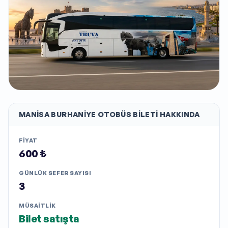
MANISA BURHANIYE
OTOBÜS BILETI HAKKINDA
FIYAT
600 ₺
GÜNLÜK SEFER SAYISI
3
MÜSAITLIK
Bilet satışta