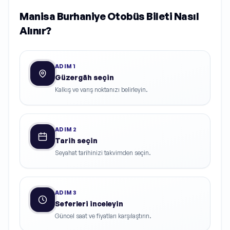
Manisa Burhaniye Otobüs Bileti Nasıl
Alınır?
ADIM
1
Güzergâh seçin
Kalkış ve varış noktanızı belirleyin.
ADIM
2
Tarih seçin
Seyahat tarihinizi takvimden seçin.
ADIM
3
Seferleri inceleyin
Güncel saat ve fiyatları karşılaştırın.