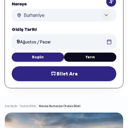
Nereye
Gidiş Tarihi
9
Ağustos / Pazar
Bugün
Yarın
Bilet Ara
Ana Sayfa
/
Otobüs Bileti
/
Manisa Burhaniye Otobüs Bileti