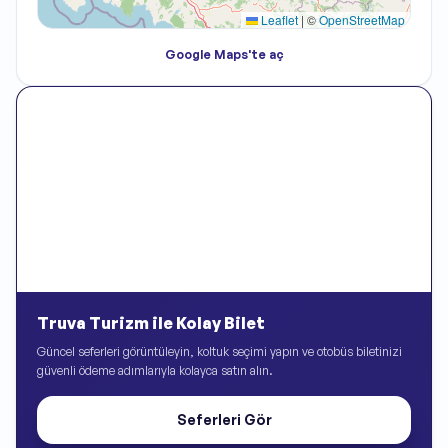
Leaflet
|
©
OpenStreetMap
Google Maps'te aç
Truva Turizm ile Kolay Bilet
Güncel seferleri görüntüleyin, koltuk seçimi yapın ve otobüs biletinizi
güvenli ödeme adımlarıyla kolayca satın alın.
Seferleri Gör