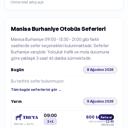
Online bilet satışı açık
Manisa Burhaniye Otobüs Seferleri
Manisa Burhaniye 09:00 - 13:30 - 21:00 gibi farklı
saatlerde sefer seçenekleri bulunmaktadır. Seferler
Burhaniye varışlıdır. Yolculuk trafik ve mola durumuna
göre yaklaşık 3 saat 45 dakika sürmektedir.
Bugün
8 Ağustos 2026
Bu tarihte sefer bulunmuyor.
Tüm
bugün
seferlerini gör →
Yarın
9 Ağustos 2026
09:00
600 ₺
Satın al
2+1
12:45
VARIŞ ZAMANI
Manisa
→
Burhaniye
NEOPLAN