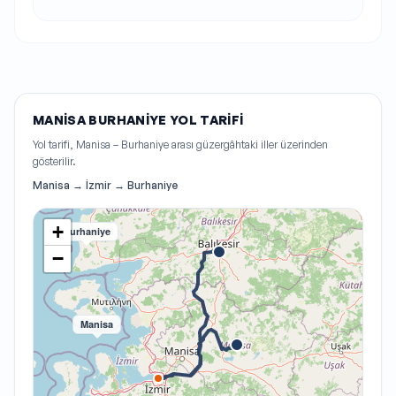
MANISA BURHANIYE YOL TARIFI
Yol tarifi, Manisa – Burhaniye arası güzergâhtaki iller üzerinden
gösterilir.
Manisa → İzmir → Burhaniye
+
Burhaniye
−
Manisa
İzmir