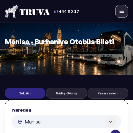
444 00 17
Menü
Manisa - Burhaniye Otobüs Bileti
Tek Yön
Gidiş-Dönüş
Rezervasyon
Nereden