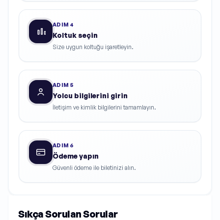
ADIM
4
Koltuk seçin
Size uygun koltuğu işaretleyin.
ADIM
5
Yolcu bilgilerini girin
İletişim ve kimlik bilgilerini tamamlayın.
ADIM
6
Ödeme yapın
Güvenli ödeme ile biletinizi alın.
Sıkça Sorulan Sorular