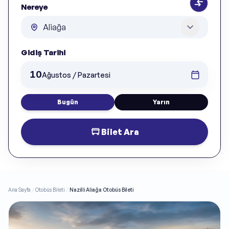
Nereye
Gidiş Tarihi
10
Ağustos / Pazartesi
Bugün
Yarın
Bilet Ara
Ana Sayfa
/
Otobüs Bileti
/
Nazilli Aliağa Otobüs Bileti