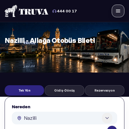
444 00 17
Menü
Nazilli - Aliağa Otobüs Bileti
Tek Yön
Gidiş-Dönüş
Rezervasyon
Nereden