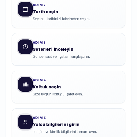
ADIM
2
Tarih seçin
Seyahat tarihinizi takvimden seçin.
ADIM
3
Seferleri inceleyin
Güncel saat ve fiyatları karşılaştırın.
ADIM
4
Koltuk seçin
Size uygun koltuğu işaretleyin.
ADIM
5
Yolcu bilgilerini girin
İletişim ve kimlik bilgilerini tamamlayın.