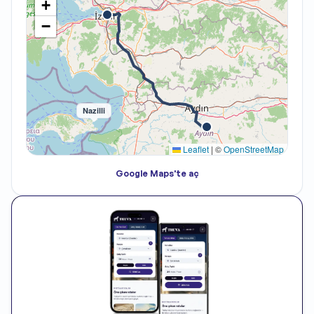
+
−
Nazilli
Leaflet
|
©
OpenStreetMap
Google Maps'te aç