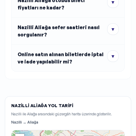
Nazilli Aliağa otobüs bileti
▼
fiyatları ne kadar?
Nazilli Aliağa sefer saatleri nasıl
▼
sorgulanır?
Online satın alınan biletlerde iptal
▼
ve iade yapılabilir mi?
NAZILLI ALIAĞA YOL TARIFI
Nazilli ile Aliağa arasındaki güzergâh harita üzerinde gösterilir.
Nazilli → Aliağa
ğa