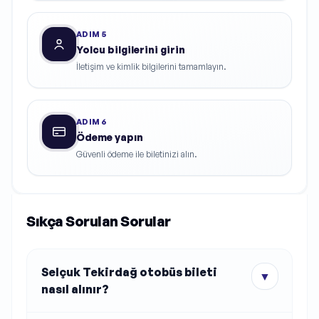
ADIM
5
Yolcu bilgilerini girin
İletişim ve kimlik bilgilerini tamamlayın.
ADIM
6
Ödeme yapın
Güvenli ödeme ile biletinizi alın.
Sıkça Sorulan Sorular
Selçuk Tekirdağ otobüs bileti
▼
nasıl alınır?