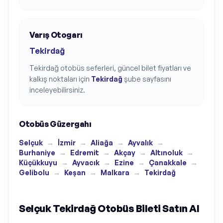
Varış Otogarı
Tekirdağ
Tekirdağ
otobüs seferleri, güncel bilet fiyatları ve
kalkış noktaları için
Tekirdağ
şube sayfasını
inceleyebilirsiniz.
Otobüs Güzergahı
Selçuk
→
İzmir
→
Aliağa
→
Ayvalık
→
Burhaniye
→
Edremit
→
Akçay
→
Altınoluk
→
Küçükkuyu
→
Ayvacık
→
Ezine
→
Çanakkale
→
Gelibolu
→
Keşan
→
Malkara
→
Tekirdağ
Selçuk Tekirdağ Otobüs Bileti Satın Al