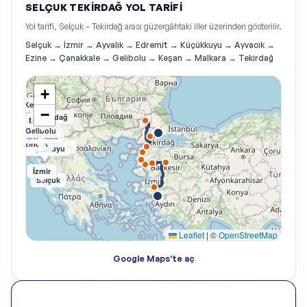
SELÇUK TEKIRDAĞ YOL TARIFI
Yol tarifi, Selçuk – Tekirdağ arası güzergâhtaki iller üzerinden gösterilir.
Selçuk → İzmir → Ayvalık → Edremit → Küçükkuyu → Ayvacık →
Ezine → Çanakkale → Gelibolu → Keşan → Malkara → Tekirdağ
+
Keşan
−
Tekirdağ
Malkara
Gelibolu
Çanakkale
Ayvacık
Ezine
Ayvalık
Edremit
Küçükkuyu
İzmir
Selçuk
Leaflet
|
©
OpenStreetMap
Google Maps'te aç