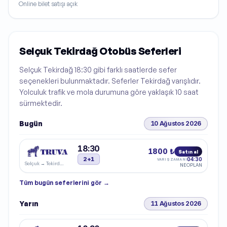
Online bilet satışı açık
Selçuk Tekirdağ Otobüs Seferleri
Selçuk Tekirdağ 18:30 gibi farklı saatlerde sefer
seçenekleri bulunmaktadır. Seferler Tekirdağ varışlıdır.
Yolculuk trafik ve mola durumuna göre yaklaşık 10 saat
sürmektedir.
Bugün
10 Ağustos 2026
18:30
1800 ₺
Satın al
2+1
04:30
VARIŞ ZAMANI
Selçuk
→
Tekirdağ
NEOPLAN
Tüm
bugün
seferlerini gör →
Yarın
11 Ağustos 2026