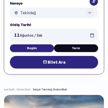
Nereye
Gidiş Tarihi
11
Ağustos / Salı
Bugün
Yarın
Bilet Ara
Ana Sayfa
/
Otobüs Bileti
/
Selçuk Tekirdağ Otobüs Bileti