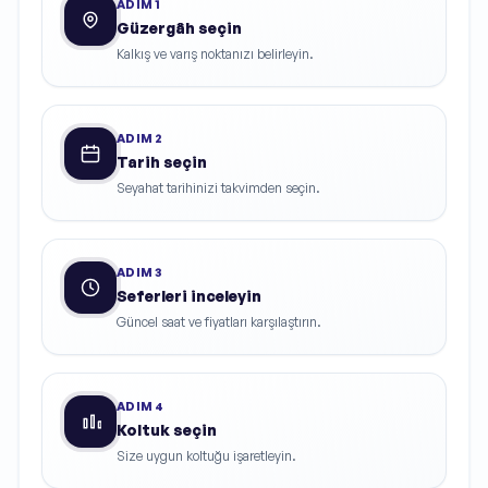
ADIM
1
Güzergâh seçin
Kalkış ve varış noktanızı belirleyin.
ADIM
2
Tarih seçin
Seyahat tarihinizi takvimden seçin.
ADIM
3
Seferleri inceleyin
Güncel saat ve fiyatları karşılaştırın.
ADIM
4
Koltuk seçin
Size uygun koltuğu işaretleyin.