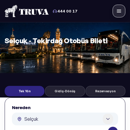
444 00 17
Menü
Selçuk - Tekirdağ Otobüs Bileti
Tek Yön
Gidiş-Dönüş
Rezervasyon
Nereden