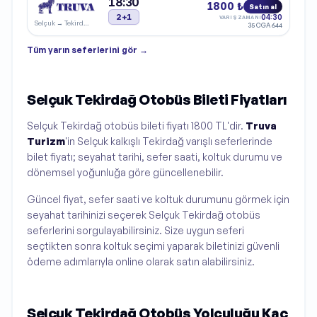
18:30
1800 ₺
Satın al
2+1
04:30
VARIŞ ZAMANI
Selçuk
→
Tekirdağ
35 CGA 644
Tüm
yarın
seferlerini gör →
Selçuk Tekirdağ Otobüs Bileti Fiyatları
Selçuk Tekirdağ otobüs bileti fiyatı 1800 TL'dir.
Truva
Turizm
'in Selçuk kalkışlı Tekirdağ varışlı seferlerinde
bilet fiyatı; seyahat tarihi, sefer saati, koltuk durumu ve
dönemsel yoğunluğa göre güncellenebilir.
Güncel fiyat, sefer saati ve koltuk durumunu görmek için
seyahat tarihinizi seçerek Selçuk Tekirdağ otobüs
seferlerini sorgulayabilirsiniz. Size uygun seferi
seçtikten sonra koltuk seçimi yaparak biletinizi güvenli
ödeme adımlarıyla online olarak satın alabilirsiniz.
Selçuk Tekirdağ Otobüs Yolculuğu Kaç