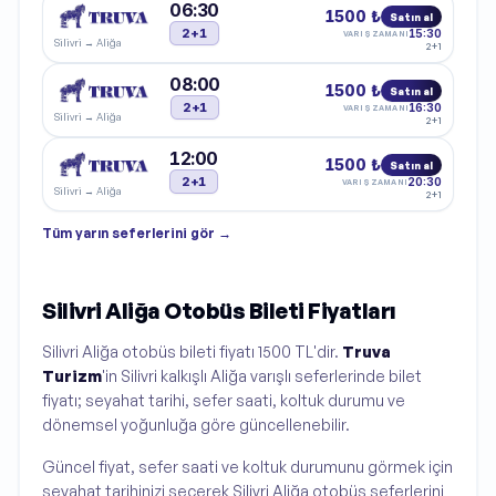
06:30
1500 ₺
Satın al
2+1
15:30
VARIŞ ZAMANI
Silivri
→
Aliğa
2+1
08:00
1500 ₺
Satın al
2+1
16:30
VARIŞ ZAMANI
Silivri
→
Aliğa
2+1
12:00
1500 ₺
Satın al
2+1
20:30
VARIŞ ZAMANI
Silivri
→
Aliğa
2+1
Tüm
yarın
seferlerini gör →
Silivri Aliğa Otobüs Bileti Fiyatları
Silivri Aliğa otobüs bileti fiyatı 1500 TL'dir.
Truva
Turizm
'in Silivri kalkışlı Aliğa varışlı seferlerinde bilet
fiyatı; seyahat tarihi, sefer saati, koltuk durumu ve
dönemsel yoğunluğa göre güncellenebilir.
Güncel fiyat, sefer saati ve koltuk durumunu görmek için
seyahat tarihinizi seçerek Silivri Aliğa otobüs seferlerini