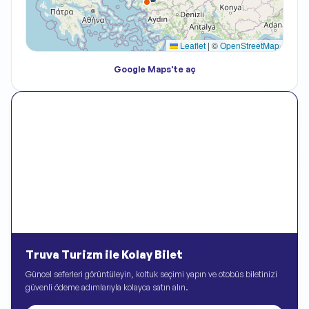
Leaflet
|
©
OpenStreetMap
Google Maps'te aç
Truva Turizm ile Kolay Bilet
Güncel seferleri görüntüleyin, koltuk seçimi yapın ve otobüs biletinizi
güvenli ödeme adımlarıyla kolayca satın alın.