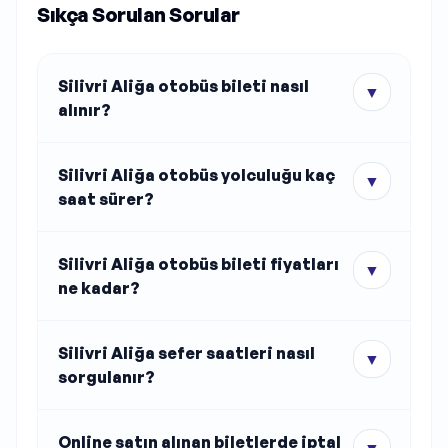
Sıkça Sorulan Sorular
Silivri Aliğa otobüs bileti nasıl
▼
alınır?
Silivri Aliğa otobüs yolculuğu kaç
▼
saat sürer?
Silivri Aliğa otobüs bileti fiyatları
▼
ne kadar?
Silivri Aliğa sefer saatleri nasıl
▼
sorgulanır?
Online satın alınan biletlerde iptal