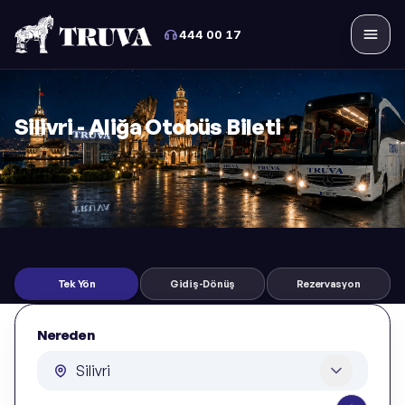
444 00 17
Menü
Silivri - Aliğa Otobüs Bileti
Tek Yön
Gidiş-Dönüş
Rezervasyon
Nereden