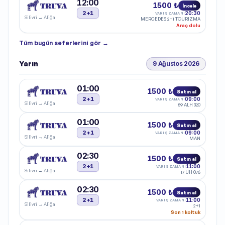
12:00
1500 ₺
İncele
2+1
20:30
VARIŞ ZAMANI
Silivri
→
Aliğa
MERCEDES 2+1 TOURIZMA
Araç dolu
Tüm
bugün
seferlerini gör →
Yarın
9 Ağustos 2026
01:00
1500 ₺
Satın al
2+1
09:00
VARIŞ ZAMANI
Silivri
→
Aliğa
59 ALH 320
01:00
1500 ₺
Satın al
2+1
09:00
VARIŞ ZAMANI
Silivri
→
Aliğa
MAN
02:30
1500 ₺
Satın al
2+1
11:00
VARIŞ ZAMANI
Silivri
→
Aliğa
17 UH 076
02:30
1500 ₺
Satın al
2+1
11:00
VARIŞ ZAMANI
Silivri
→
Aliğa
2+1
Son 1 koltuk