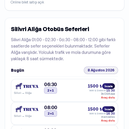
Online bilet satışı açık
Silivri Aliğa Otobüs Seferleri
Silivri Aliğa 01:00 - 02:30 - 06:30 - 08:00 - 12:00 gibi farklı
saatlerde sefer seçenekleri bulunmaktadır. Seferler
Aliğa varışlıdır. Yolculuk trafik ve mola durumuna göre
yaklaşık 8 saat sürmektedir.
Bugün
8 Ağustos 2026
06:30
1500 ₺
İncele
2+1
15:30
VARIŞ ZAMANI
Silivri
→
Aliğa
35 CGA 644
Araç dolu
08:00
1500 ₺
İncele
2+1
16:30
VARIŞ ZAMANI
Silivri
→
Aliğa
mercedes
Araç dolu