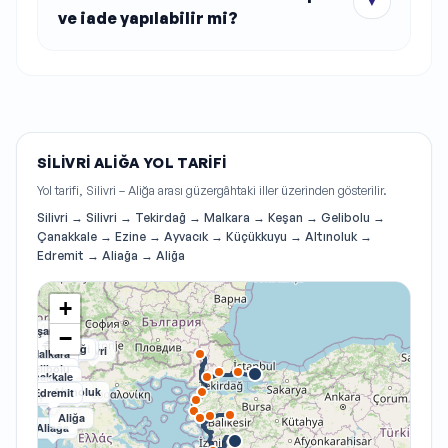
▼
ve iade yapılabilir mi?
SILIVRI ALIĞA YOL TARIFI
Yol tarifi, Silivri – Aliğa arası güzergâhtaki iller üzerinden gösterilir.
Silivri → Silivri → Tekirdağ → Malkara → Keşan → Gelibolu →
Çanakkale → Ezine → Ayvacık → Küçükkuyu → Altınoluk →
Edremit → Aliağa → Aliğa
+
Keşan
−
Tekirdağ
Silivri
Silivri
Malkara
Gelibolu
Çanakkale
Ezine
Altınoluk
Edremit
Ayvacık
Küçükkuyu
Aliğa
Aliağa