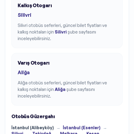
Kalkış Otogarı
Silivri
Silivri
otobüs seferleri, güncel bilet fiyatları ve
kalkış noktaları için
Silivri
şube sayfasını
inceleyebilirsiniz.
Varış Otogarı
Aliğa
Aliğa
otobüs seferleri, güncel bilet fiyatları ve
kalkış noktaları için
Aliğa
şube sayfasını
inceleyebilirsiniz.
Otobüs Güzergahı
İstanbul (Alibeyköy)
→
İstanbul (Esenler)
→
Silivri
→
Tekirdağ
→
Malkara
→
Keşan
→