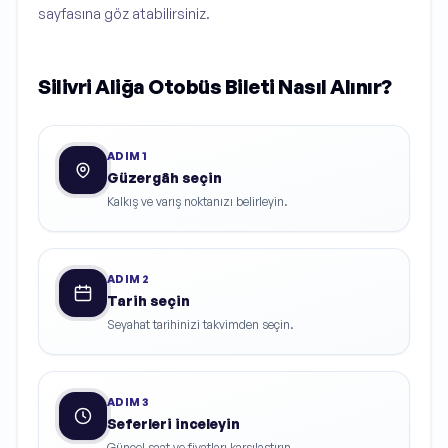
sayfasına göz atabilirsiniz.
Silivri Aliğa Otobüs Bileti Nasıl Alınır?
ADIM
1
Güzergâh seçin
Kalkış ve varış noktanızı belirleyin.
ADIM
2
Tarih seçin
Seyahat tarihinizi takvimden seçin.
ADIM
3
Seferleri inceleyin
Güncel saat ve fiyatları karşılaştırın.