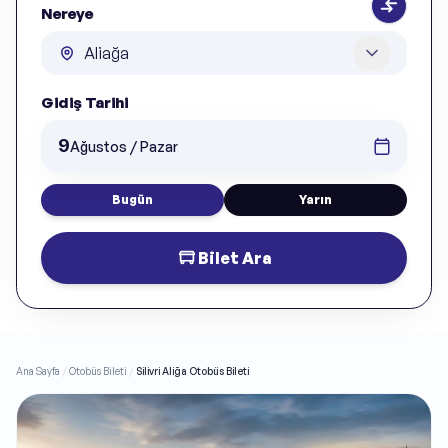
Nereye
Gidiş Tarihi
9
Ağustos / Pazar
Bugün
Yarın
Bilet Ara
Ana Sayfa
/
Otobüs Bileti
/
Silivri Aliğa Otobüs Bileti