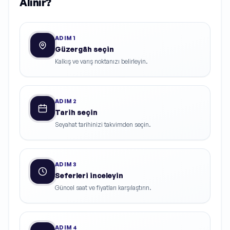
Alınır?
ADIM
1
Güzergâh seçin
Kalkış ve varış noktanızı belirleyin.
ADIM
2
Tarih seçin
Seyahat tarihinizi takvimden seçin.
ADIM
3
Seferleri inceleyin
Güncel saat ve fiyatları karşılaştırın.
ADIM
4