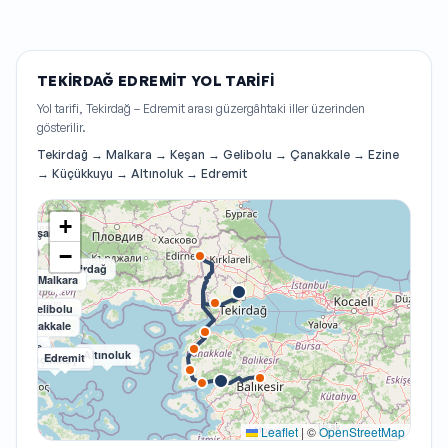
TEKIRDAĞ EDREMIT YOL TARIFI
Yol tarifi, Tekirdağ – Edremit arası güzergâhtaki iller üzerinden
gösterilir.
Tekirdağ → Malkara → Keşan → Gelibolu → Çanakkale → Ezine
→ Küçükkuyu → Altınoluk → Edremit
+
Keşan
−
Tekirdağ
Malkara
Gelibolu
Çanakkale
Ezine
Altınoluk
Edremit
Küçükkuyu
Leaflet
|
©
OpenStreetMap