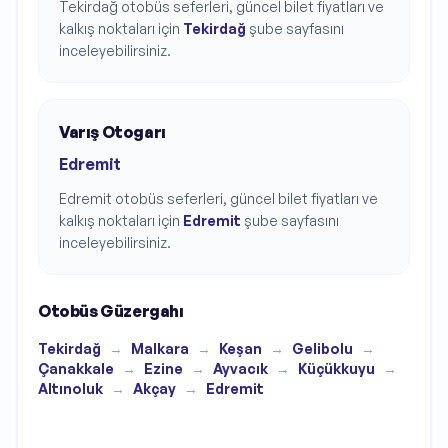
Tekirdağ
otobüs seferleri, güncel bilet fiyatları ve
kalkış noktaları için
Tekirdağ
şube sayfasını
inceleyebilirsiniz.
Varış Otogarı
Edremit
Edremit
otobüs seferleri, güncel bilet fiyatları ve
kalkış noktaları için
Edremit
şube sayfasını
inceleyebilirsiniz.
Otobüs Güzergahı
Tekirdağ
→
Malkara
→
Keşan
→
Gelibolu
→
Çanakkale
→
Ezine
→
Ayvacık
→
Küçükkuyu
→
Altınoluk
→
Akçay
→
Edremit