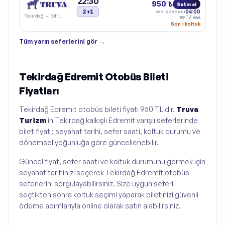
22:30
950 ₺
Satın al
2+1
04:00
VARIŞ ZAMANI
Tekirdağ
→
Edremit
59 TZ 666
Son 1 koltuk
Tüm
yarın
seferlerini gör →
Tekirdağ Edremit Otobüs Bileti
Fiyatları
Tekirdağ Edremit otobüs bileti fiyatı 950 TL'dir.
Truva
Turizm
'in Tekirdağ kalkışlı Edremit varışlı seferlerinde
bilet fiyatı; seyahat tarihi, sefer saati, koltuk durumu ve
dönemsel yoğunluğa göre güncellenebilir.
Güncel fiyat, sefer saati ve koltuk durumunu görmek için
seyahat tarihinizi seçerek Tekirdağ Edremit otobüs
seferlerini sorgulayabilirsiniz. Size uygun seferi
seçtikten sonra koltuk seçimi yaparak biletinizi güvenli
ödeme adımlarıyla online olarak satın alabilirsiniz.