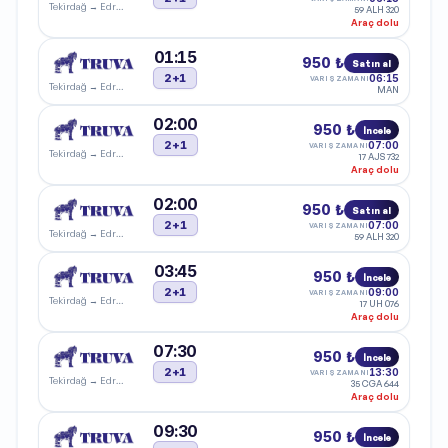
Tekirdağ
→
Edremit
59 ALH 320
Araç dolu
01:15
950 ₺
Satın al
2+1
06:15
VARIŞ ZAMANI
Tekirdağ
→
Edremit
MAN
02:00
950 ₺
İncele
2+1
07:00
VARIŞ ZAMANI
Tekirdağ
→
Edremit
17 AJS 732
Araç dolu
02:00
950 ₺
Satın al
2+1
07:00
VARIŞ ZAMANI
Tekirdağ
→
Edremit
59 ALH 320
03:45
950 ₺
İncele
2+1
09:00
VARIŞ ZAMANI
Tekirdağ
→
Edremit
17 UH 076
Araç dolu
07:30
950 ₺
İncele
2+1
13:30
VARIŞ ZAMANI
Tekirdağ
→
Edremit
35 CGA 644
Araç dolu
09:30
950 ₺
İncele