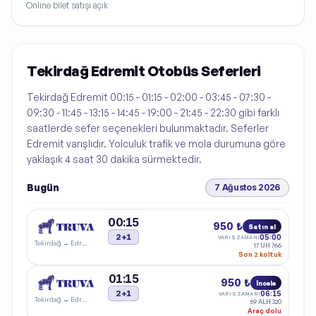
Online bilet satışı açık
Tekirdağ Edremit Otobüs Seferleri
Tekirdağ Edremit 00:15 - 01:15 - 02:00 - 03:45 - 07:30 -
09:30 - 11:45 - 13:15 - 14:45 - 19:00 - 21:45 - 22:30 gibi farklı
saatlerde sefer seçenekleri bulunmaktadır. Seferler
Edremit varışlıdır. Yolculuk trafik ve mola durumuna göre
yaklaşık 4 saat 30 dakika sürmektedir.
Bugün
7 Ağustos 2026
00:15
950 ₺
Satın al
2+1
05:00
VARIŞ ZAMANI
Tekirdağ
→
Edremit
17 UH 766
Son 2 koltuk
01:15
950 ₺
İncele
2+1
06:15
VARIŞ ZAMANI
Tekirdağ
→
Edremit
59 ALH 320
Araç dolu