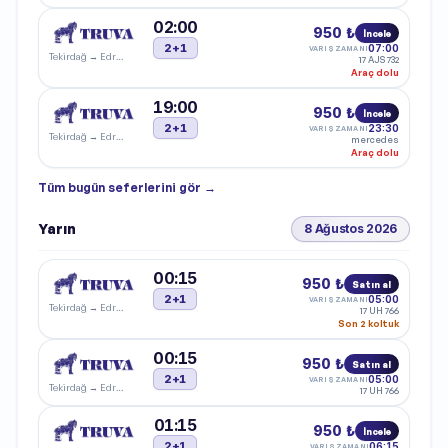
02:00
950 ₺
İncele
2+1
07:00
VARIŞ ZAMANI
Tekirdağ
→
Edremit
17 AJS 732
Araç dolu
19:00
950 ₺
İncele
2+1
23:30
VARIŞ ZAMANI
Tekirdağ
→
Edremit
mercedes
Araç dolu
Tüm
bugün
seferlerini gör →
Yarın
8 Ağustos 2026
00:15
950 ₺
Satın al
2+1
05:00
VARIŞ ZAMANI
Tekirdağ
→
Edremit
17 UH 766
Son 2 koltuk
00:15
950 ₺
Satın al
2+1
05:00
VARIŞ ZAMANI
Tekirdağ
→
Edremit
17 UH 766
01:15
950 ₺
İncele
2+1
06:15
VARIŞ ZAMANI