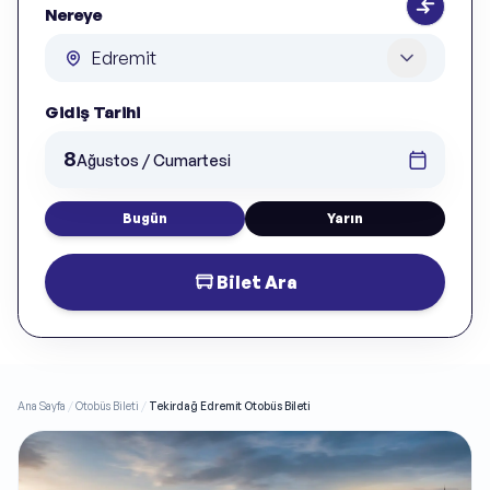
Nereye
Gidiş Tarihi
8
Ağustos / Cumartesi
Bugün
Yarın
Bilet Ara
Ana Sayfa
/
Otobüs Bileti
/
Tekirdağ Edremit Otobüs Bileti