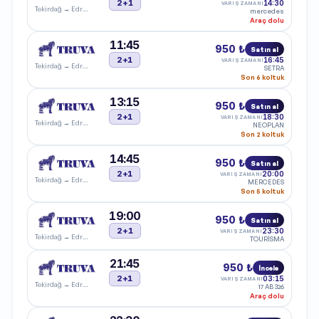
2+1
14:30
VARIŞ ZAMANI
Tekirdağ
→
Edremit
mercedes
Araç dolu
11:45
950 ₺
Satın al
2+1
16:45
VARIŞ ZAMANI
Tekirdağ
→
Edremit
SETRA
Son 6 koltuk
13:15
950 ₺
Satın al
2+1
18:30
VARIŞ ZAMANI
Tekirdağ
→
Edremit
NEOPLAN
Son 2 koltuk
14:45
950 ₺
Satın al
2+1
20:00
VARIŞ ZAMANI
Tekirdağ
→
Edremit
MERCEDES
Son 5 koltuk
19:00
950 ₺
Satın al
2+1
23:30
VARIŞ ZAMANI
Tekirdağ
→
Edremit
TOURİSMA
21:45
950 ₺
İncele
2+1
03:15
VARIŞ ZAMANI
Tekirdağ
→
Edremit
17 AB 326
Araç dolu