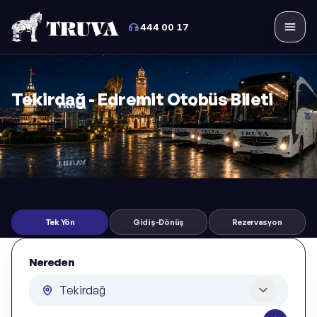
444 00 17
Menü
Tekirdağ - Edremit Otobüs Bileti
Tek Yön
Gidiş-Dönüş
Rezervasyon
Nereden