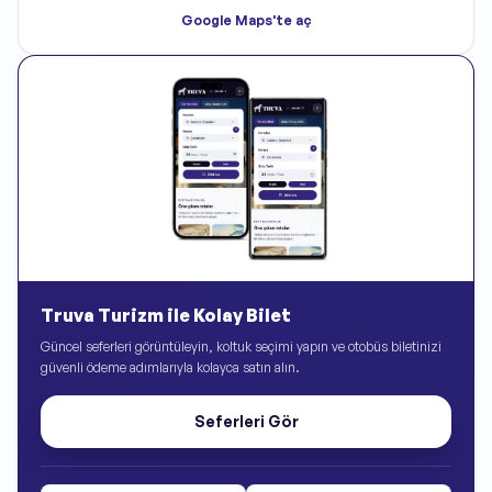
Google Maps'te aç
Truva Turizm ile Kolay Bilet
Güncel seferleri görüntüleyin, koltuk seçimi yapın ve otobüs biletinizi
güvenli ödeme adımlarıyla kolayca satın alın.
Seferleri Gör