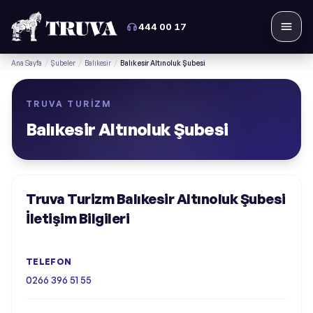
444 00 17
Menü
Ana Sayfa
/
Şubeler
/
Balıkesir
/
Balıkesir Altınoluk Şubesi
TRUVA TURIZM
Balıkesir Altınoluk Şubesi
Truva Turizm Balıkesir Altınoluk Şubesi
İletişim Bilgileri
TELEFON
0266 396 51 55