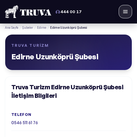
444 00 17
Menü
Ana Sayfa
/
Şubeler
/
Edirne
/
Edirne Uzunköprü Şubesi
TRUVA TURIZM
Edirne Uzunköprü Şubesi
Truva Turizm Edirne Uzunköprü Şubesi
İletişim Bilgileri
TELEFON
0546 511 61 76