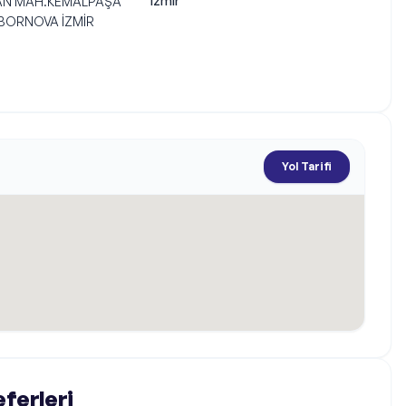
İzmir
N MAH.KEMALPAŞA 
 BORNOVA İZMİR
Yol Tarifi
eferleri