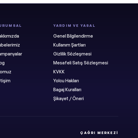
URUMSAL
YARDIM VE YASAL
akkımızda
Genel Bilgilendirme
belerimiz
Kullanım Şartları
ampanyalar
Gizlilik Sözleşmesi
log
Mesafeli Satış Sözleşmesi
ilomuz
KVKK
etişim
Yolcu Hakları
Bagaj Kuralları
Şikayet / Öneri
ÇAĞRI MERKEZI