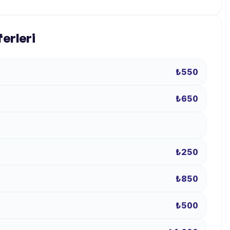
ferleri
₺550
₺650
₺250
₺850
₺500