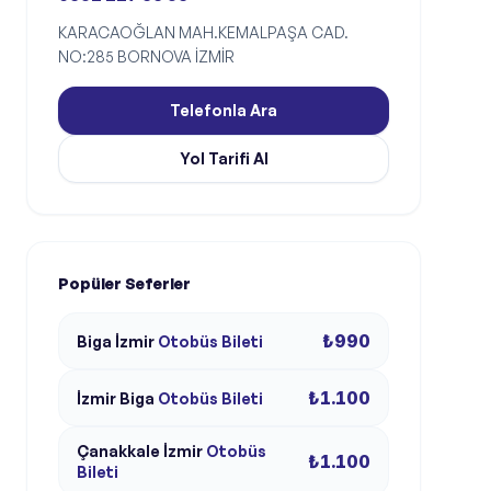
KARACAOĞLAN MAH.KEMALPAŞA CAD.
NO:285 BORNOVA İZMİR
Telefonla Ara
Yol Tarifi Al
Popüler Seferler
₺990
Biga
İzmir
Otobüs Bileti
₺1.100
İzmir
Biga
Otobüs Bileti
Çanakkale
İzmir
Otobüs
₺1.100
Bileti