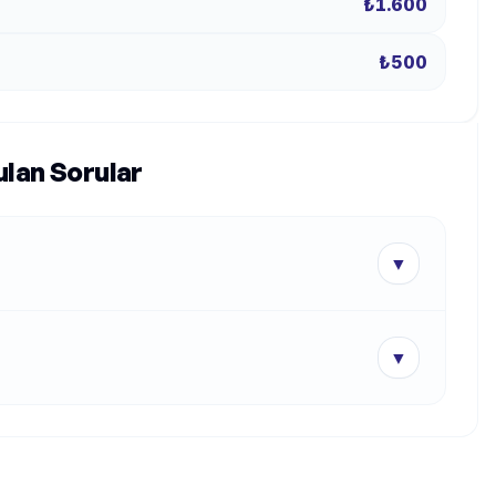
₺1.600
₺500
ulan Sorular
▼
▼