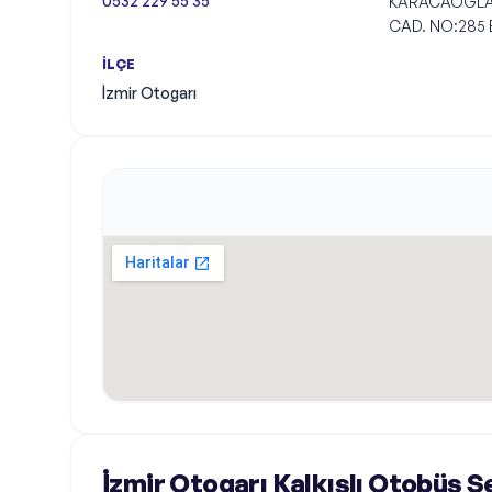
0532 229 55 35
KARACAOĞLA
CAD. NO:285
İLÇE
İzmir Otogarı
Harita
İzmir Otogarı Kalkışlı Otobüs S