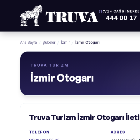
7/24 ÇAĞRI MERKE
444 00 17
Ana Sayfa
/
Şubeler
/
İzmir
/
İzmir Otogarı
TRUVA TURIZM
İzmir Otogarı
Truva Turizm İzmir Otogarı İleti
TELEFON
ADRES