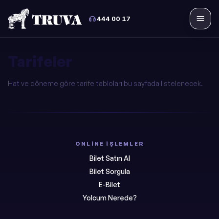
444 00 17
Menü
Tarifeler
Hat ve döneme göre tarife tabloları bu sayfada listelenecek.
ONLINE İŞLEMLER
Bilet Satın Al
Bilet Sorgula
E-Bilet
Yolcum Nerede?