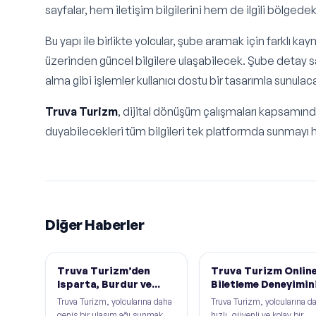
sayfalar, hem iletişim bilgilerini hem de ilgili bölgede
Bu yapı ile birlikte yolcular, şube aramak için farklı
üzerinden güncel bilgilere ulaşabilecek. Şube detay say
alma gibi işlemler kullanıcı dostu bir tasarımla sunulac
Truva Turizm
, dijital dönüşüm çalışmaları kapsamında
duyabilecekleri tüm bilgileri tek platformda sunmayı h
Diğer Haberler
Truva Turizm’den
Truva Turizm Onlin
Isparta, Burdur ve
Biletleme Deneyimin
Bucak Seferleri Çok
Yeniliyor
Truva Turizm, yolcularına daha
Truva Turizm, yolcularına d
Yakında Başlıyor
geniş bir ulaşım ağı sunmak
hızlı, güvenli ve kolay bir