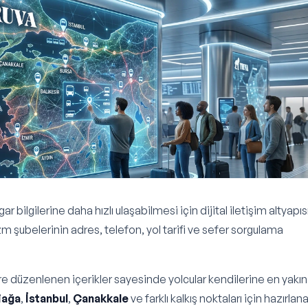
r bilgilerine daha hızlı ulaşabilmesi için dijital iletişim altyapıs
zm şubelerinin adres, telefon, yol tarifi ve sefer sorgulama
göre düzenlenen içerikler sayesinde yolcular kendilerine en yakın
iağa
,
İstanbul
,
Çanakkale
ve farklı kalkış noktaları için hazırlan