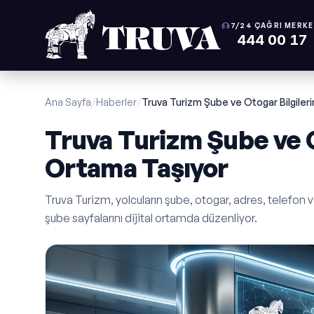
7/24 ÇAĞRI MERKE
444 00 17
Ana Sayfa
/
Haberler
/
Truva Turizm Şube ve Otogar Bilgilerin
Truva Turizm Şube ve Ot
Ortama Taşıyor
Truva Turizm, yolcuların şube, otogar, adres, telefon ve
şube sayfalarını dijital ortamda düzenliyor.