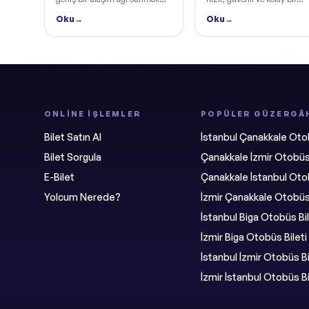
için Isparta, Burdur ve Bucak
biletleme deneyimi sunmak
Oku
→
Oku
→
seferlerini çok yakında hizmete
için online bilet satın alma
açmaya hazırlanıyor.
süreçlerini yeniledi.
ONLINE İŞLEMLER
POPÜLER GÜZERGÂ
Bilet Satın Al
İstanbul Çanakkale Otob
Bilet Sorgula
Çanakkale İzmir Otobüs 
E-Bilet
Çanakkale İstanbul Otob
Yolcum Nerede?
İzmir Çanakkale Otobüs 
İstanbul Biga Otobüs Bil
İzmir Biga Otobüs Bileti
İstanbul İzmir Otobüs Bi
İzmir İstanbul Otobüs Bi