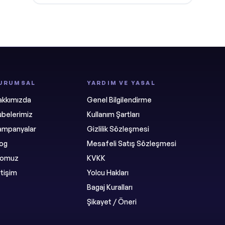
URUMSAL
YARDIM VE YASAL
akkımızda
Genel Bilgilendirme
belerimiz
Kullanım Şartları
ampanyalar
Gizlilik Sözleşmesi
log
Mesafeli Satış Sözleşmesi
ilomuz
KVKK
etişim
Yolcu Hakları
Bagaj Kuralları
Şikayet / Öneri