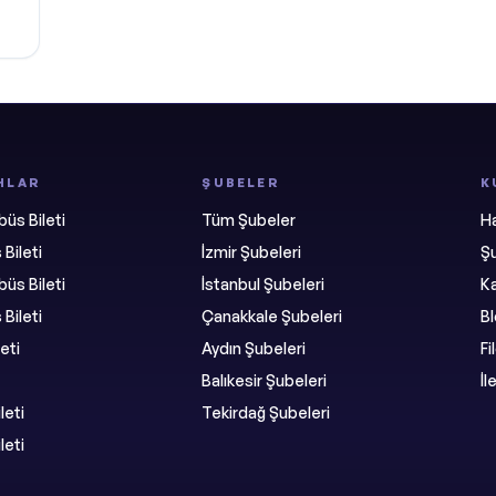
HLAR
ŞUBELER
K
üs Bileti
Tüm Şubeler
H
Bileti
İzmir Şubeleri
Şu
üs Bileti
İstanbul Şubeleri
K
Bileti
Çanakkale Şubeleri
B
eti
Aydın Şubeleri
F
Balıkesir Şubeleri
İl
leti
Tekirdağ Şubeleri
leti