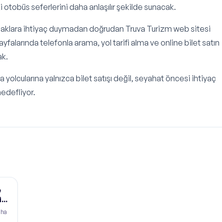
ki otobüs seferlerini daha anlaşılır şekilde sunacak.
 kaynaklara ihtiyaç duymadan doğrudan Truva Turizm web sitesi
falarında telefonla arama, yol tarifi alma ve online bilet satın
ak.
 yolcularına yalnızca bilet satışı değil, seyahat öncesi ihtiyaç
edefliyor.
e
i
aha