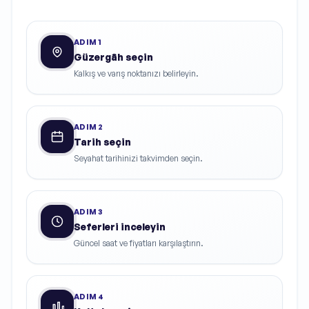
ADIM
1
Güzergâh seçin
Kalkış ve varış noktanızı belirleyin.
ADIM
2
Tarih seçin
Seyahat tarihinizi takvimden seçin.
ADIM
3
Seferleri inceleyin
Güncel saat ve fiyatları karşılaştırın.
ADIM
4