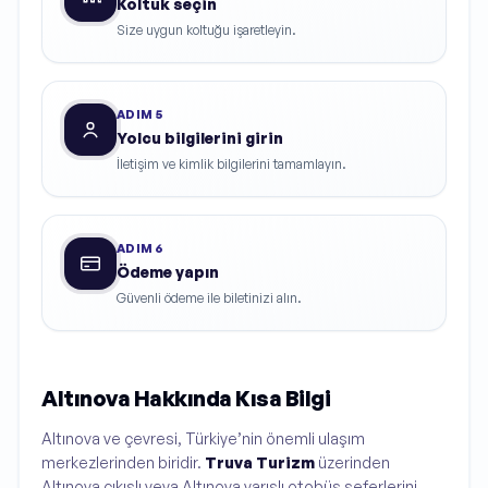
Koltuk seçin
Size uygun koltuğu işaretleyin.
ADIM
5
Yolcu bilgilerini girin
İletişim ve kimlik bilgilerini tamamlayın.
ADIM
6
Ödeme yapın
Güvenli ödeme ile biletinizi alın.
Altınova Hakkında Kısa Bilgi
Altınova ve çevresi, Türkiye’nin önemli ulaşım
merkezlerinden biridir.
Truva Turizm
üzerinden
Altınova çıkışlı veya Altınova varışlı otobüs seferlerini