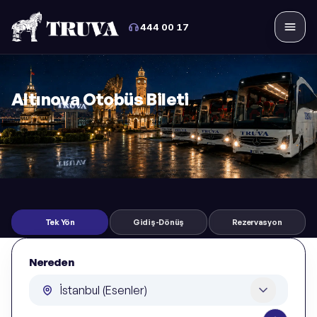
444 00 17
Menü
Altınova Otobüs Bileti
Tek Yön
Gidiş-Dönüş
Rezervasyon
Nereden