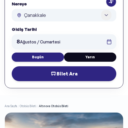
Nereye
Gidiş Tarihi
8
Ağustos / Cumartesi
Bugün
Yarın
Bilet Ara
Ana Sayfa
/
Otobüs Bileti
/
Altınova Otobüs Bileti