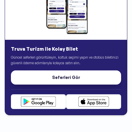
Truva Turizm ile Kolay Bilet
Güncel seferleri görüntüleyin, koltuk seçimi yapın ve otobüs biletinizi
güvenli ödeme adımlarıyla kolayca satın alın.
Seferleri Gör