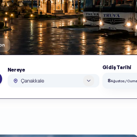
on
Gidiş Tarihi
Nereye
Gidiş Tarihi
Nereye
8
Ağustos / Cuma