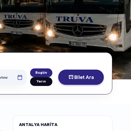
Bugün
Bilet Ara
rtesi
Yarın
ANTALYA HARITA