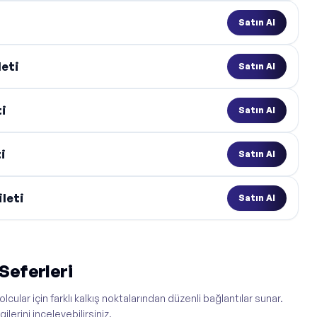
Satın Al
leti
Satın Al
ti
Satın Al
i
Satın Al
leti
Satın Al
Seferleri
cular için farklı kalkış noktalarından düzenli bağlantılar sunar.
erini inceleyebilirsiniz.