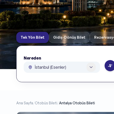
Tek Yön Bilet
Gidiş-Dönüş Bilet
Rezervasy
Nereden
Nereden
Ana Sayfa
/
Otobüs Bileti
/
Antalya Otobüs Bileti