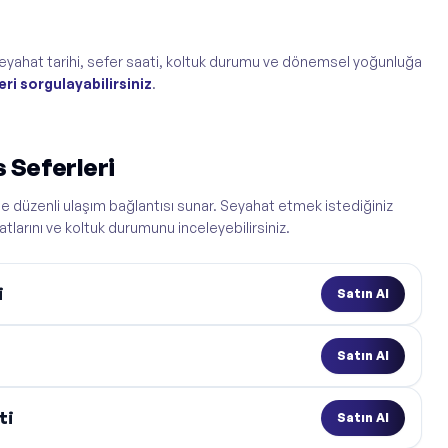
ı, seyahat tarihi, sefer saati, koltuk durumu ve dönemsel yoğunluğa
eri sorgulayabilirsiniz
.
s Seferleri
erle düzenli ulaşım bağlantısı sunar. Seyahat etmek istediğiniz
yatlarını ve koltuk durumunu inceleyebilirsiniz.
i
Satın Al
Satın Al
ti
Satın Al