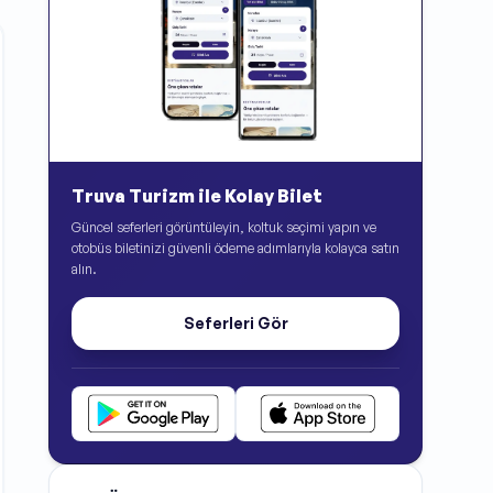
Truva Turizm ile Kolay Bilet
Güncel seferleri görüntüleyin, koltuk seçimi yapın ve
otobüs biletinizi güvenli ödeme adımlarıyla kolayca satın
alın.
Seferleri Gör