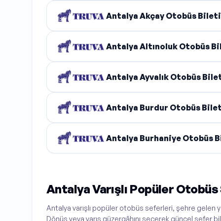
Antalya Akçay Otobüs Bileti
Antalya Altınoluk Otobüs Bi
Antalya Ayvalık Otobüs Bile
Antalya Burdur Otobüs Bilet
Antalya Burhaniye Otobüs Bi
Antalya Varışlı Popüler Otobüs 
Antalya varışlı popüler otobüs seferleri, şehre gelen yol
Dönüş veya varış güzergâhını seçerek güncel sefer bilgil