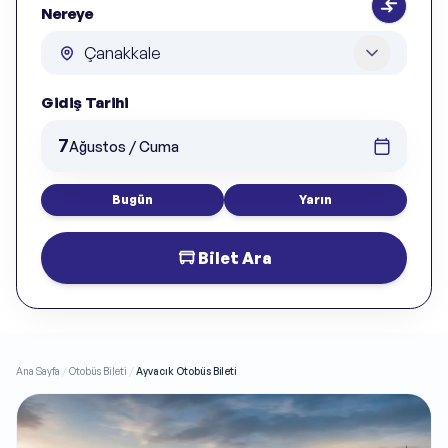
Nereye
Gidiş Tarihi
7
Ağustos / Cuma
Bugün
Yarın
Bilet Ara
Ana Sayfa
/
Otobüs Bileti
/
Ayvacık Otobüs Bileti