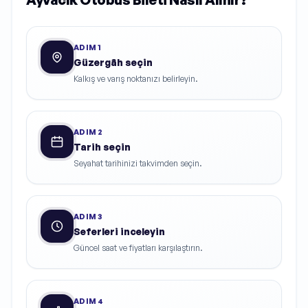
ADIM
1
Güzergâh seçin
Kalkış ve varış noktanızı belirleyin.
ADIM
2
Tarih seçin
Seyahat tarihinizi takvimden seçin.
ADIM
3
Seferleri inceleyin
Güncel saat ve fiyatları karşılaştırın.
ADIM
4