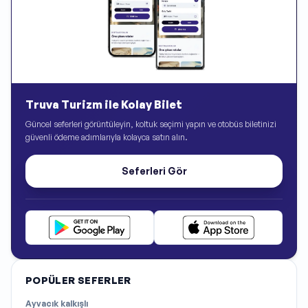
Truva Turizm ile Kolay Bilet
Güncel seferleri görüntüleyin, koltuk seçimi yapın ve otobüs biletinizi
güvenli ödeme adımlarıyla kolayca satın alın.
Seferleri Gör
POPÜLER SEFERLER
Ayvacık
kalkışlı