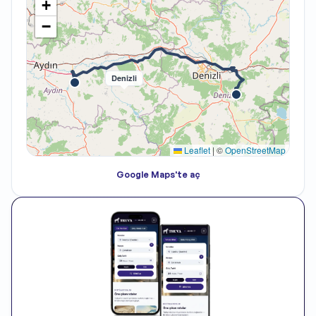
+
−
Denizli
Leaflet
|
©
OpenStreetMap
Google Maps'te aç