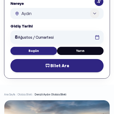
Nereye
Gidiş Tarihi
8
Ağustos / Cumartesi
Bugün
Yarın
Bilet Ara
Ana Sayfa
/
Otobüs Bileti
/
Denizli Aydın Otobüs Bileti