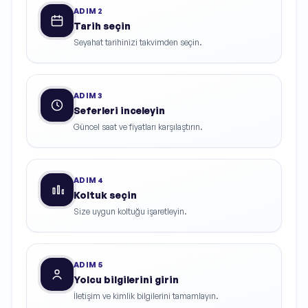
ADIM
2
Tarih seçin
Seyahat tarihinizi takvimden seçin.
ADIM
3
Seferleri inceleyin
Güncel saat ve fiyatları karşılaştırın.
ADIM
4
Koltuk seçin
Size uygun koltuğu işaretleyin.
ADIM
5
Yolcu bilgilerini girin
İletişim ve kimlik bilgilerini tamamlayın.