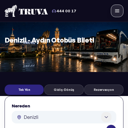
444 00 17
Menü
Denizli - Aydın Otobüs Bileti
Tek Yön
Gidiş-Dönüş
Rezervasyon
Nereden