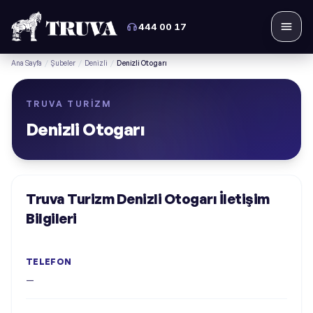
444 00 17
Menü
Ana Sayfa
/
Şubeler
/
Denizli
/
Denizli Otogarı
TRUVA TURIZM
Denizli Otogarı
Truva Turizm Denizli Otogarı İletişim
Bilgileri
TELEFON
—