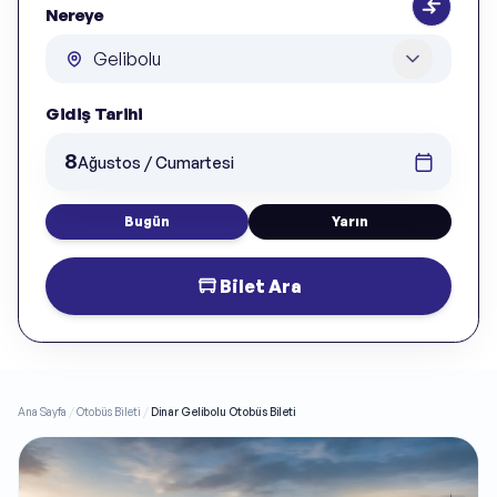
Nereye
Gidiş Tarihi
8
Ağustos / Cumartesi
Bugün
Yarın
Bilet Ara
Ana Sayfa
/
Otobüs Bileti
/
Dinar Gelibolu Otobüs Bileti