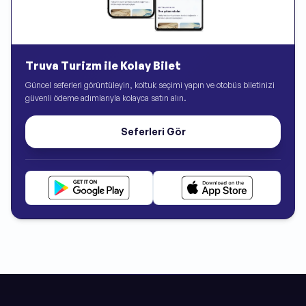
Truva Turizm ile Kolay Bilet
Güncel seferleri görüntüleyin, koltuk seçimi yapın ve otobüs biletinizi
güvenli ödeme adımlarıyla kolayca satın alın.
Seferleri Gör