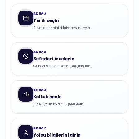
ADIM
2
Tarih seçin
Seyahat tarihinizi takvimden seçin.
ADIM
3
Seferleri inceleyin
Güncel saat ve fiyatları karşılaştırın.
ADIM
4
Koltuk seçin
Size uygun koltuğu işaretleyin.
ADIM
5
Yolcu bilgilerini girin