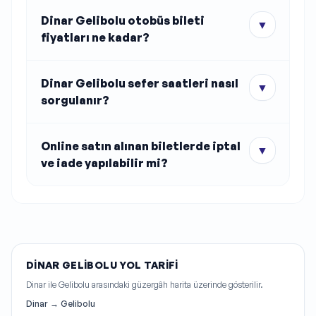
Dinar Gelibolu otobüs bileti
▼
fiyatları ne kadar?
Dinar Gelibolu sefer saatleri nasıl
▼
sorgulanır?
Online satın alınan biletlerde iptal
▼
ve iade yapılabilir mi?
DINAR GELIBOLU YOL TARIFI
Dinar ile Gelibolu arasındaki güzergâh harita üzerinde gösterilir.
Dinar → Gelibolu