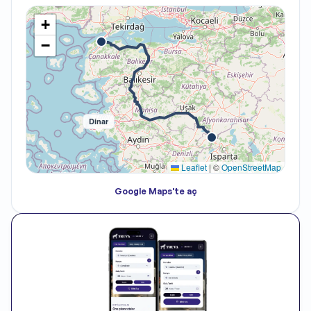
+
olu
−
Dinar
Leaflet
|
©
OpenStreetMap
Google Maps'te aç