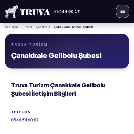
444 00 17
Menü
Ana Sayfa
/
Şubeler
/
Çanakkale
/
Çanakkale Gelibolu Şubesi
TRUVA TURIZM
Çanakkale Gelibolu Şubesi
Truva Turizm Çanakkale Gelibolu
Şubesi İletişim Bilgileri
TELEFON
0546 511 60 67