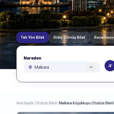
Tek Yön Bilet
Gidiş-Dönüş Bilet
Rezervasy
Nereden
Nereden
Ana Sayfa
/
Otobüs Bileti
/
Malkara Küçükkuyu Otobüs Bileti