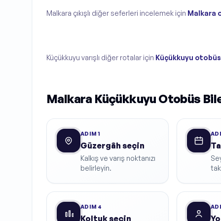
Malkara çıkışlı diğer seferleri incelemek için
Malkara o
Küçükkuyu varışlı diğer rotalar için
Küçükkuyu otobüs 
Malkara Küçükkuyu Otobüs Bilet
ADIM
1
AD
Güzergâh seçin
Ta
Kalkış ve varış noktanızı
Sey
belirleyin.
ta
ADIM
4
AD
Koltuk seçin
Yo