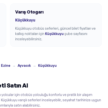
Varış Otogarı
Küçükkuyu
Küçükkuyu
otobüs seferleri, güncel bilet fiyatları ve
kalkış noktaları için
Küçükkuyu
şube sayfasını
inceleyebilirsiniz.
Ezine
→
Ayvacık
→
Küçükkuyu
i Satın Al
olcular için otobüs yolculuğu konforlu ve pratik bir ulaşım
 Küçükkuyu varışlı seferleri inceleyebilir, seyahat tarihinize uygun
larıyla satın alabilirsiniz.