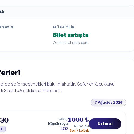
DA
 SAYISI
MÜSAITLIK
Bilet satışta
Online bilet satışı açık
erleri
atlerde sefer seçenekleri bulunmaktadır. Seferler Küçükkuyu
şık 3 saat 45 dakika sürmektedir.
7 Ağustos 2026
:30
1000 ₺
VARIŞ
Küçükkuyu
Satın al
NEOPLAN
Tahmini varış:
12:30
+1
Son 7 koltuk