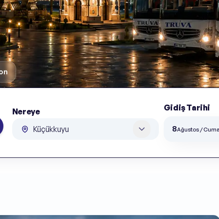
on
Gidiş Tarihi
Nereye
Gidiş Tarihi
Nereye
8
Ağustos / Cuma