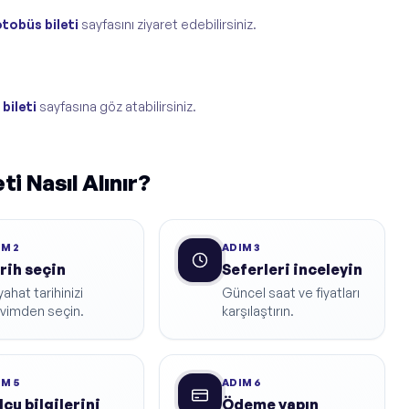
tobüs bileti
sayfasını ziyaret edebilirsiniz.
bileti
sayfasına göz atabilirsiniz.
i Nasıl Alınır?
IM
2
ADIM
3
rih seçin
Seferleri inceleyin
ahat tarihinizi
Güncel saat ve fiyatları
kvimden seçin.
karşılaştırın.
IM
5
ADIM
6
lcu bilgilerini
Ödeme yapın