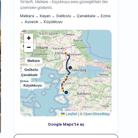
Yol tarifi, Malkara – Küçükkuyu arası güzergâhtaki iller
üzerinden gösterilir.
Malkara → Keşan → Gelibolu → Çanakkale → Ezine
→ Ayvacık → Küçükkuyu
+
−
Keşan
Malkara
Gelibolu
Çanakkale
Ezine
Küçükkuyu
Ayvacık
Leaflet
|
©
OpenStreetMap
Google Maps'te aç