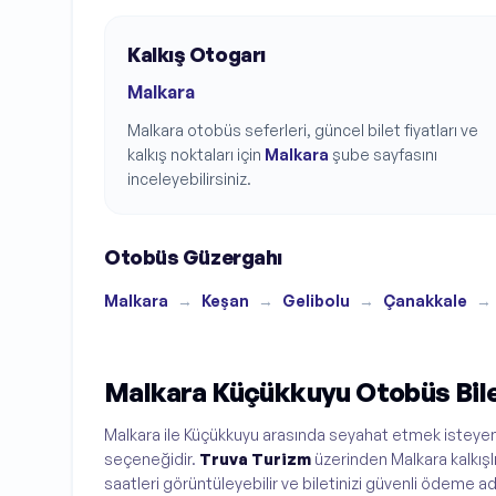
Kalkış Otogarı
Malkara
Malkara
otobüs seferleri, güncel bilet fiyatları ve
kalkış noktaları için
Malkara
şube sayfasını
inceleyebilirsiniz.
Otobüs Güzergahı
Malkara
→
Keşan
→
Gelibolu
→
Çanakkale
→
Malkara Küçükkuyu Otobüs Bilet
Malkara ile Küçükkuyu arasında seyahat etmek isteyen y
seçeneğidir.
Truva Turizm
üzerinden Malkara kalkışlı
saatleri görüntüleyebilir ve biletinizi güvenli ödeme adım