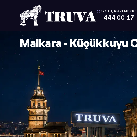
7/24 ÇAĞRI MERKE
444 00 17
Malkara - Küçükkuyu O