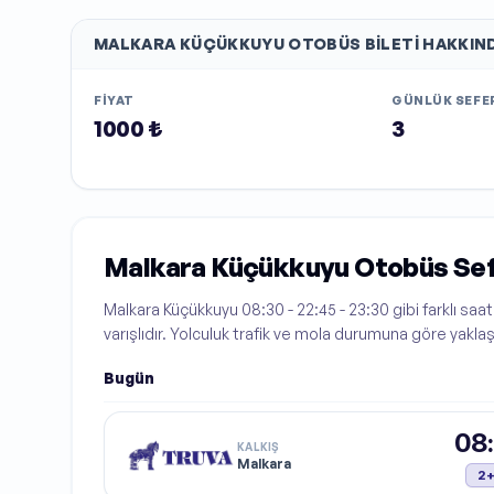
MALKARA KÜÇÜKKUYU
OTOBÜS BILETI HAKKIN
FIYAT
GÜNLÜK SEFER
1000 ₺
3
Malkara Küçükkuyu Otobüs Sef
Malkara Küçükkuyu 08:30 - 22:45 - 23:30 gibi farklı sa
varışlıdır. Yolculuk trafik ve mola durumuna göre yakla
Bugün
08
KALKIŞ
Malkara
2