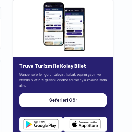
Truva Turizm ile Kolay Bilet
Güncel seferleri görüntüleyin, koltuk seçimi yapın ve
otobüs biletinizi güvenli ödeme adımlarıyla kolayca satın
alın.
Seferleri Gör