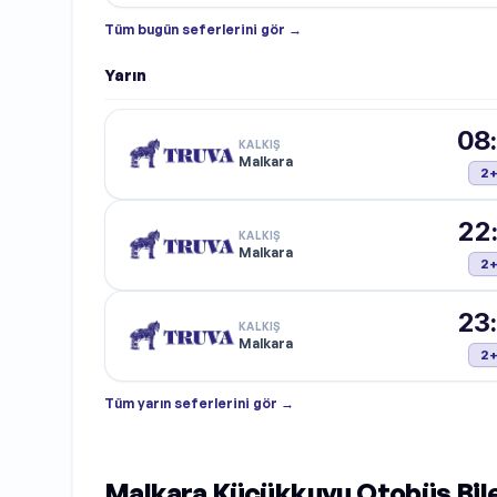
Tüm
bugün
seferlerini gör →
Yarın
08
KALKIŞ
Malkara
2
22
KALKIŞ
Malkara
2
23
KALKIŞ
Malkara
2
Tüm
yarın
seferlerini gör →
Malkara Küçükkuyu Otobüs Bilet