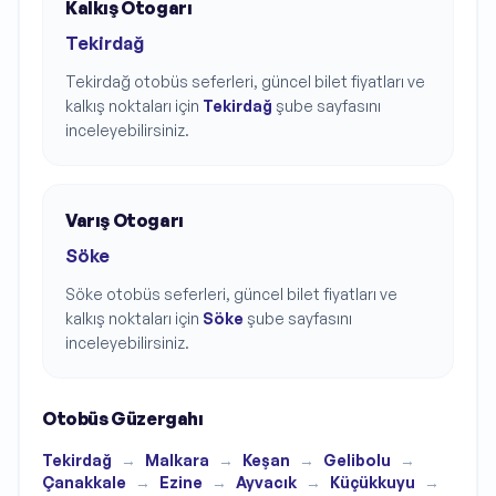
Kalkış Otogarı
Tekirdağ
Tekirdağ
otobüs seferleri, güncel bilet fiyatları ve
kalkış noktaları için
Tekirdağ
şube sayfasını
inceleyebilirsiniz.
Varış Otogarı
Söke
Söke
otobüs seferleri, güncel bilet fiyatları ve
kalkış noktaları için
Söke
şube sayfasını
inceleyebilirsiniz.
Otobüs Güzergahı
Tekirdağ
→
Malkara
→
Keşan
→
Gelibolu
→
Çanakkale
→
Ezine
→
Ayvacık
→
Küçükkuyu
→