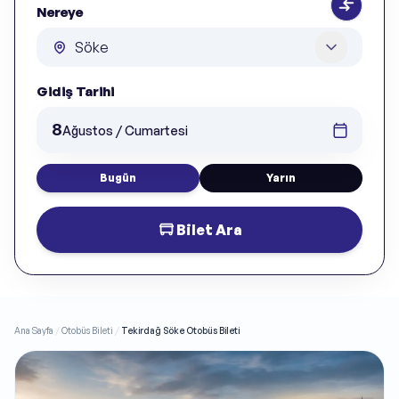
Nereye
Gidiş Tarihi
8
Ağustos / Cumartesi
Bugün
Yarın
Bilet Ara
Ana Sayfa
/
Otobüs Bileti
/
Tekirdağ Söke Otobüs Bileti