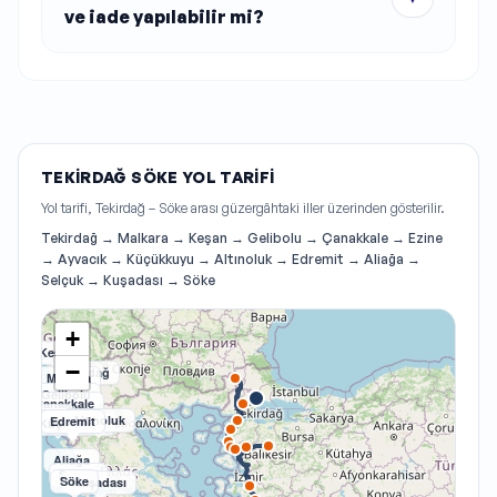
ve iade yapılabilir mi?
TEKIRDAĞ SÖKE YOL TARIFI
Yol tarifi, Tekirdağ – Söke arası güzergâhtaki iller üzerinden gösterilir.
Tekirdağ → Malkara → Keşan → Gelibolu → Çanakkale → Ezine
→ Ayvacık → Küçükkuyu → Altınoluk → Edremit → Aliağa →
Selçuk → Kuşadası → Söke
+
Keşan
−
Tekirdağ
Malkara
Gelibolu
Çanakkale
Ezine
Altınoluk
Ayvacık
Edremit
Küçükkuyu
Aliağa
Selçuk
Söke
Kuşadası