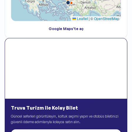
Leaflet
|
©
OpenStreetMap
Google Maps'te aç
Truva Turizm ile Kolay Bilet
Güncel seferleri görüntüleyin, koltuk seçimi yapın ve otobüs biletinizi
güvenli ödeme adımlarıyla kolayca satın alın.