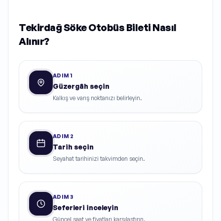
Tekirdağ Söke Otobüs Bileti Nasıl
Alınır?
ADIM
1
Güzergâh seçin
Kalkış ve varış noktanızı belirleyin.
ADIM
2
Tarih seçin
Seyahat tarihinizi takvimden seçin.
ADIM
3
Seferleri inceleyin
Güncel saat ve fiyatları karşılaştırın.