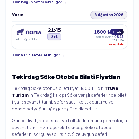
Tüm
bugün
seferlerini gör →
Yarın
8 Ağustos 2026
21:45
1600 ₺
İncele
2+1
08:15
VARIŞ ZAMANI
Tekirdağ
→
Söke
17 AB 326
Araç dolu
Tüm
yarın
seferlerini gör →
Tekirdağ Söke Otobüs Bileti Fiyatları
Tekirdağ Söke otobüs bileti fiyatı 1600 TL'dir.
Truva
Turizm
'in Tekirdağ kalkışlı Söke varışlı seferlerinde bilet
fiyatı; seyahat tarihi, sefer saati, koltuk durumu ve
dönemsel yoğunluğa göre güncellenebilir.
Güncel fiyat, sefer saati ve koltuk durumunu görmek için
seyahat tarihinizi seçerek Tekirdağ Söke otobüs
seferlerini sorgulayabilirsiniz. Size uygun seferi