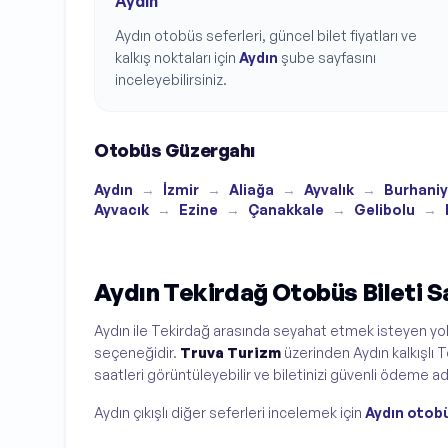
Aydın
Aydın
otobüs seferleri, güncel bilet fiyatları ve
kalkış noktaları için
Aydın
şube sayfasını
inceleyebilirsiniz.
Otobüs Güzergahı
Aydın
→
İzmir
→
Aliağa
→
Ayvalık
→
Burhani
Ayvacık
→
Ezine
→
Çanakkale
→
Gelibolu
→
Aydın Tekirdağ Otobüs Bileti Sa
Aydın ile Tekirdağ arasında seyahat etmek isteyen yolc
seçeneğidir.
Truva Turizm
üzerinden Aydın kalkışlı Te
saatleri görüntüleyebilir ve biletinizi güvenli ödeme adım
Aydın çıkışlı diğer seferleri incelemek için
Aydın otobü