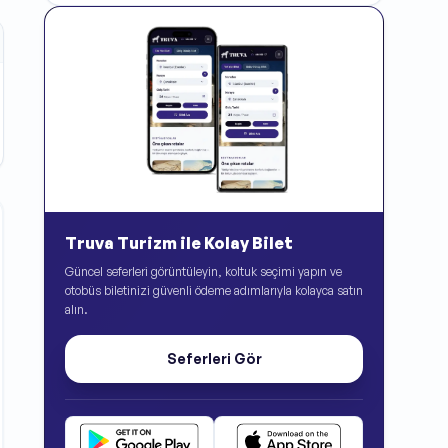
Truva Turizm ile Kolay Bilet
Güncel seferleri görüntüleyin, koltuk seçimi yapın ve
otobüs biletinizi güvenli ödeme adımlarıyla kolayca satın
alın.
Seferleri Gör