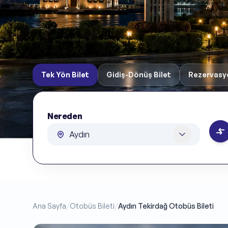
Tek Yön Bilet
Gidiş-Dönüş Bilet
Rezervasy
Nereden
Nereden
Ana Sayfa
/
Otobüs Bileti
/
Aydın Tekirdağ Otobüs Bileti