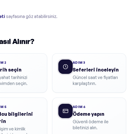
eti
sayfasına göz atabilirsiniz.
sıl Alınır?
IM
2
ADIM
3
rih seçin
Seferleri inceleyin
ahat tarihinizi
Güncel saat ve fiyatları
kvimden seçin.
karşılaştırın.
IM
5
ADIM
6
lcu bilgilerini
Ödeme yapın
rin
Güvenli ödeme ile
biletinizi alın.
tişim ve kimlik