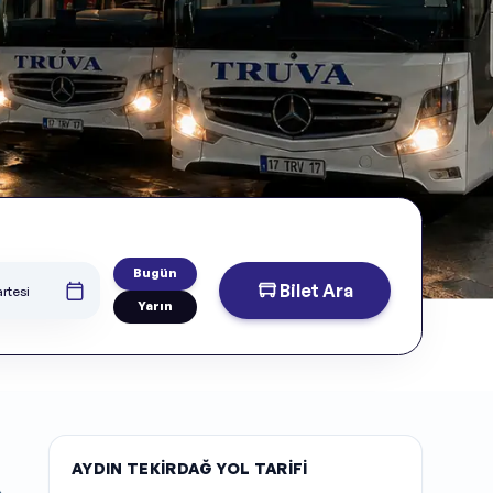
Bugün
Bilet Ara
rtesi
Yarın
AYDIN TEKIRDAĞ YOL TARIFI