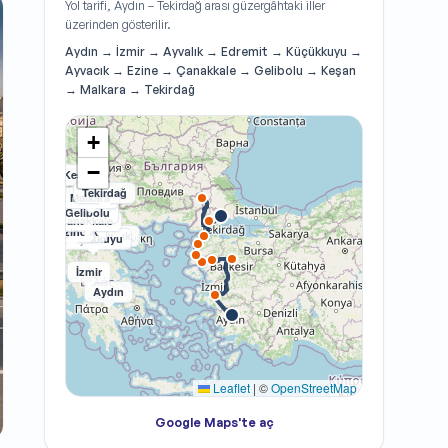
Yol tarifi, Aydın – Tekirdağ arası güzergâhtaki iller
üzerinden gösterilir.
Aydın → İzmir → Ayvalık → Edremit → Küçükkuyu →
Ayvacık → Ezine → Çanakkale → Gelibolu → Keşan
→ Malkara → Tekirdağ
+
−
Keşan
Tekirdağ
Malkara
Gelibolu
Çanakkale
Ayvacık
Ezine
Ayvalık
Edremit
Küçükkuyu
İzmir
Aydın
Leaflet
|
©
OpenStreetMap
Google Maps'te aç