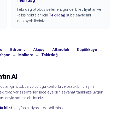
Tekirdağ
Tekirdağ
otobüs seferleri, güncel bilet fiyatları ve
kalkış noktaları için
Tekirdağ
şube sayfasını
inceleyebilirsiniz.
ye
→
Edremit
→
Akçay
→
Altınoluk
→
Küçükkuyu
→
Keşan
→
Malkara
→
Tekirdağ
tın Al
ular için otobüs yolculuğu konforlu ve pratik bir ulaşım
kirdağ varışlı seferleri inceleyebilir, seyahat tarihinize uygun
larıyla satın alabilirsiniz.
s bileti
sayfasını ziyaret edebilirsiniz.