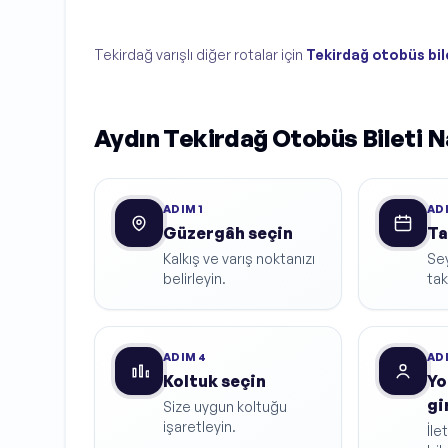
Tekirdağ varışlı diğer rotalar için
Tekirdağ otobüs bil
Aydın Tekirdağ Otobüs Bileti Na
ADIM
1
AD
Güzergâh seçin
Ta
Kalkış ve varış noktanızı
Sey
belirleyin.
ta
ADIM
4
AD
Koltuk seçin
Yo
gi
Size uygun koltuğu
işaretleyin.
İle