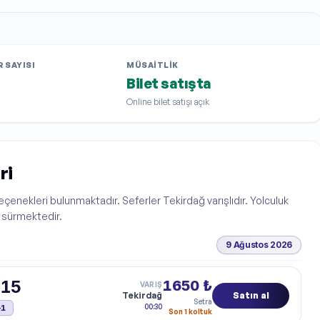
 SAYISI
MÜSAITLIK
Bilet satışta
Online bilet satışı açık
ri
 seçenekleri bulunmaktadır. Seferler Tekirdağ varışlıdır. Yolculuk
a sürmektedir.
9 Ağustos 2026
:15
1650 ₺
VARIŞ
Tekirdağ
Satın al
Setra
Tahmini varış:
00:30
+1
Son 1 koltuk