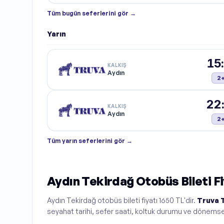
Tüm
bugün
seferlerini gör →
Yarın
15
KALKIŞ
Aydın
2
22
KALKIŞ
Aydın
2
Tüm
yarın
seferlerini gör →
Aydın Tekirdağ Otobüs Bileti Fi
Aydın Tekirdağ otobüs bileti fiyatı 1650 TL'dir.
Truva 
seyahat tarihi, sefer saati, koltuk durumu ve dönemse