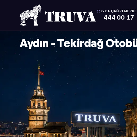
7/24 ÇAĞRI MERKE
444 00 17
Aydın - Tekirdağ Otobü