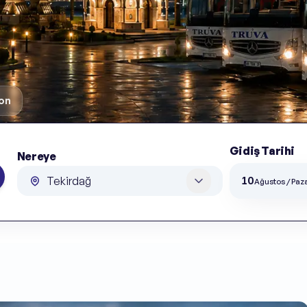
on
Gidiş Tarihi
Nereye
Gidiş Tarihi
Nereye
10
Ağustos / Paza