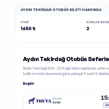
AYDIN TEKIRDAĞ
OTOBÜS BILETI HAKKINDA
FIYAT
GÜNLÜK SEFER
1650 ₺
2
Aydın Tekirdağ Otobüs Seferle
Aydın Tekirdağ 15:15 - 22:15 gibi farklı saatlerde sefer
trafik ve mola durumuna göre yaklaşık 9 saat 15 dakik
Bugün
15
KALKIŞ
Aydın
2