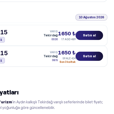
10 Ağustos 2026
:15
VARIŞ
1650 ₺
Tekirdağ
Satın al
Tahmini varış:
00:30
17 AGD 489
+1
:15
1650 ₺
VARIŞ
Tekirdağ
Satın al
59 ALE 424
Tahmini varış:
08:15
+1
Son 3 koltuk
yatları
Turizm
'in Aydın kalkışlı Tekirdağ varışlı seferlerinde bilet fiyatı;
l yoğunluğa göre güncellenebilir.