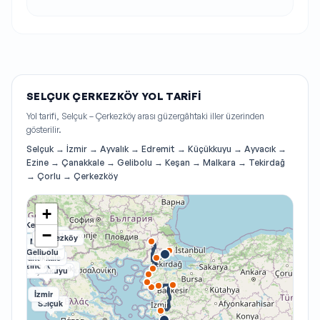
SELÇUK ÇERKEZKÖY YOL TARIFI
Yol tarifi, Selçuk – Çerkezköy arası güzergâhtaki iller üzerinden
gösterilir.
Selçuk → İzmir → Ayvalık → Edremit → Küçükkuyu → Ayvacık →
Ezine → Çanakkale → Gelibolu → Keşan → Malkara → Tekirdağ
→ Çorlu → Çerkezköy
+
Keşan
−
Çorlu
Tekirdağ
Çerkezköy
Malkara
Gelibolu
Çanakkale
Ayvacık
Ezine
Ayvalık
Edremit
Küçükkuyu
İzmir
Selçuk