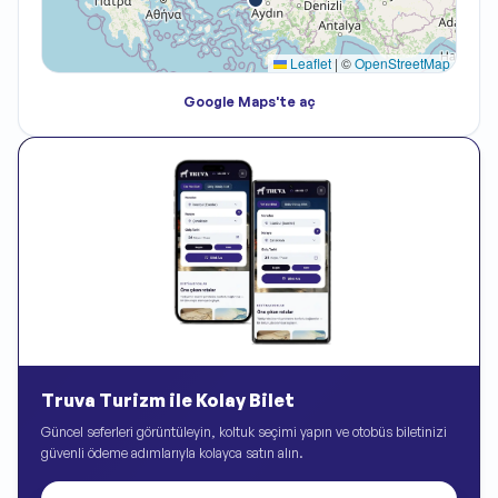
Leaflet
|
©
OpenStreetMap
Google Maps'te aç
Truva Turizm ile Kolay Bilet
Güncel seferleri görüntüleyin, koltuk seçimi yapın ve otobüs biletinizi
güvenli ödeme adımlarıyla kolayca satın alın.