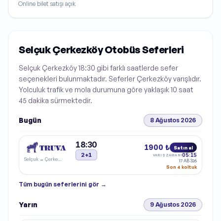
Online bilet satışı açık
Selçuk Çerkezköy Otobüs Seferleri
Selçuk Çerkezköy 18:30 gibi farklı saatlerde sefer
seçenekleri bulunmaktadır. Seferler Çerkezköy varışlıdır.
Yolculuk trafik ve mola durumuna göre yaklaşık 10 saat
45 dakika sürmektedir.
Bugün
8 Ağustos 2026
18:30
1900 ₺
Satın al
2+1
05:15
VARIŞ ZAMANI
Selçuk
→
Çerkezköy
17 AB 326
Son 4 koltuk
Tüm
bugün
seferlerini gör →
Yarın
9 Ağustos 2026