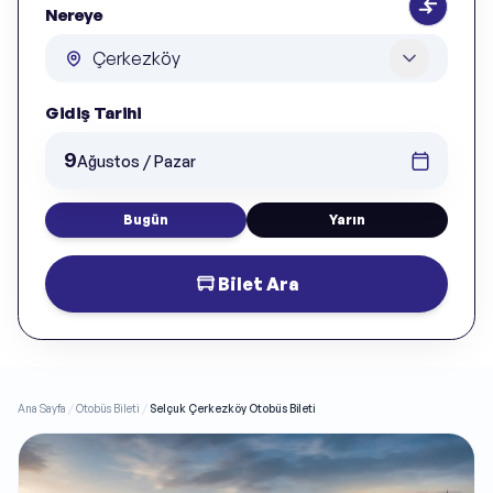
Nereye
Gidiş Tarihi
9
Ağustos / Pazar
Bugün
Yarın
Bilet Ara
Ana Sayfa
/
Otobüs Bileti
/
Selçuk Çerkezköy Otobüs Bileti