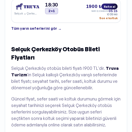
18:30
1900 ₺
Satın al
2+1
05:15
VARIŞ ZAMANI
Selçuk
→
Çerkezköy
10 DS 961
Son 4 koltuk
Tüm
yarın
seferlerini gör →
Selçuk Çerkezköy Otobüs Bileti
Fiyatları
Selçuk Çerkezköy otobüs bileti fiyatı 1900 TL'dir.
Truva
Turizm
'in Selçuk kalkışlı Çerkezköy varışlı seferlerinde
bilet fiyatı; seyahat tarihi, sefer saati, koltuk durumu ve
dönemsel yoğunluğa göre güncellenebilir.
Güncel fiyat, sefer saati ve koltuk durumunu görmek için
seyahat tarihinizi seçerek Selçuk Çerkezköy otobüs
seferlerini sorgulayabilirsiniz. Size uygun seferi
seçtikten sonra koltuk seçimi yaparak biletinizi güvenli
ödeme adımlarıyla online olarak satın alabilirsiniz.