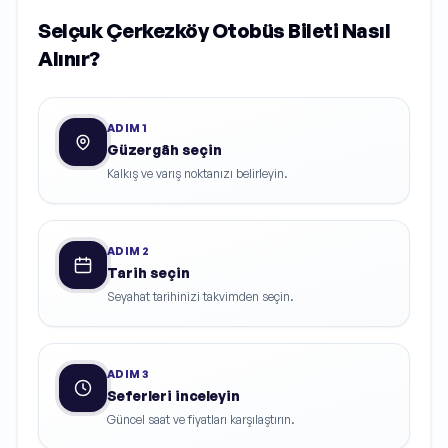
Selçuk Çerkezköy Otobüs Bileti Nasıl
Alınır?
ADIM
1
Güzergâh seçin
Kalkış ve varış noktanızı belirleyin.
ADIM
2
Tarih seçin
Seyahat tarihinizi takvimden seçin.
ADIM
3
Seferleri inceleyin
Güncel saat ve fiyatları karşılaştırın.