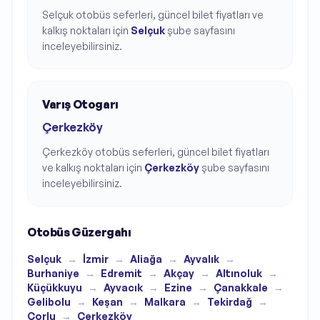
Selçuk
otobüs seferleri, güncel bilet fiyatları ve
kalkış noktaları için
Selçuk
şube sayfasını
inceleyebilirsiniz.
Varış Otogarı
Çerkezköy
Çerkezköy
otobüs seferleri, güncel bilet fiyatları
ve kalkış noktaları için
Çerkezköy
şube sayfasını
inceleyebilirsiniz.
Otobüs Güzergahı
Selçuk
→
İzmir
→
Aliağa
→
Ayvalık
→
Burhaniye
→
Edremit
→
Akçay
→
Altınoluk
→
Küçükkuyu
→
Ayvacık
→
Ezine
→
Çanakkale
→
Gelibolu
→
Keşan
→
Malkara
→
Tekirdağ
→
Çorlu
→
Çerkezköy