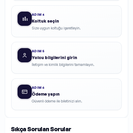
ADIM
4
Koltuk seçin
Size uygun koltuğu işaretleyin.
ADIM
5
Yolcu bilgilerini girin
İletişim ve kimlik bilgilerini tamamlayın.
ADIM
6
Ödeme yapın
Güvenli ödeme ile biletinizi alın.
Sıkça Sorulan Sorular