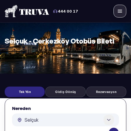
444 00 17
Menü
Selçuk - Çerkezköy Otobüs Bileti
Tek Yön
Gidiş-Dönüş
Rezervasyon
Nereden